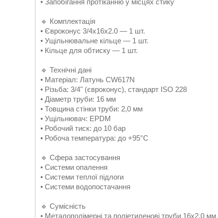
• Запобігання протіканню у місцях стику
🔹 Комплектація
• Євроконус 3/4х16х2.0 — 1 шт.
• Ущільнювальне кільце — 1 шт.
• Кільце для обтиску — 1 шт.
🔹 Технічні дані
• Матеріал: Латунь CW617N
• Різьба: 3/4" (євроконус), стандарт ISO 228
• Діаметр труби: 16 мм
• Товщина стінки труби: 2,0 мм
• Ущільнювач: EPDM
• Робочий тиск: до 10 бар
• Робоча температура: до +95°C
🔹 Сфера застосування
• Системи опалення
• Системи теплої підлоги
• Системи водопостачання
🔹 Сумісність
• Металополімерні та поліетиленові труби 16x2,0 мм