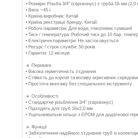
• Розміри: Різьба 3/4" (євроконус) x труба 16 мм (2,0 
• Вага: ~45 г
• Країна-виробник: Китай
• Країна реєстрації бренду: Китай
• Робочі параметри: Для води, гліколевих сумішей
• Тиск / температура: Робочий тиск до 10 бар, темп
• Електричні параметри: Не застосовується
• Ресурс / строк служби: 50 років
• Гарантія: 12 місяців
🔹 Переваги
• Висока герметичність з'єднання
• Стійкість до корозії та впливу агресивних середов
• Простота монтажу без спеціального інструменту
🔹 Особливості
• Стандартне різьблення 3/4" (євроконус)
• Підходить для труб 16x2,0 мм
• Ущільнювальне кільце з EPDM для додаткової герм
🔹 Функції
• Забезпечення надійного з'єднання труб із колекто