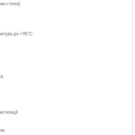
мм стінка)
ература до +95°C
ищ
етизації
ром