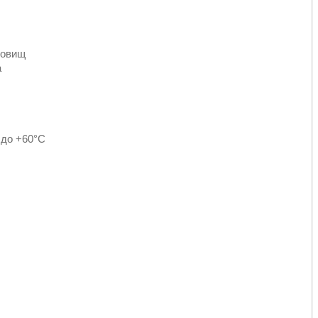
довищ
а
 до +60°C