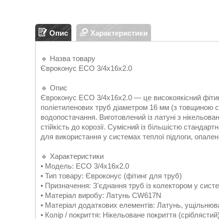
Опис
Характеристики
🔹 Назва товару
Євроконус ECO 3/4х16х2.0
🔹 Опис
Євроконус ECO 3/4х16х2.0 — це високоякісний фітин
поліетиленових труб діаметром 16 мм (з товщиною с
водопостачання. Виготовлений із латуні з нікельован
стійкість до корозії. Сумісний із більшістю стандарт
для використання у системах теплої підлоги, опале
🔹 Характеристики
• Модель: ECO 3/4х16х2.0
• Тип товару: Євроконус (фітинг для труб)
• Призначення: З'єднання труб із колектором у сис
• Матеріал виробу: Латунь CW617N
• Матеріал додаткових елементів: Латунь, ущільн
• Колір / покриття: Нікельоване покриття (сріблястий