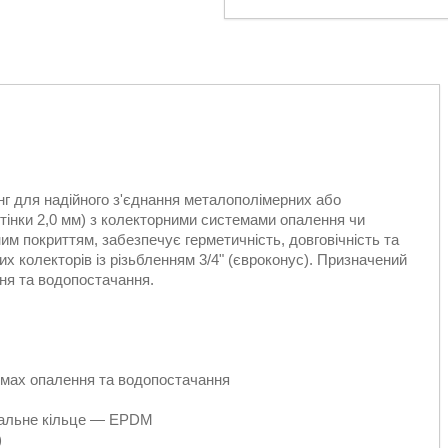
г для надійного з'єднання металополімерних або
тінки 2,0 мм) з колекторними системами опалення чи
им покриттям, забезпечує герметичність, довговічність та
них колекторів із різьбленням 3/4" (євроконус). Призначений
ння та водопостачання.
темах опалення та водопостачання
ювальне кільце — EPDM
)