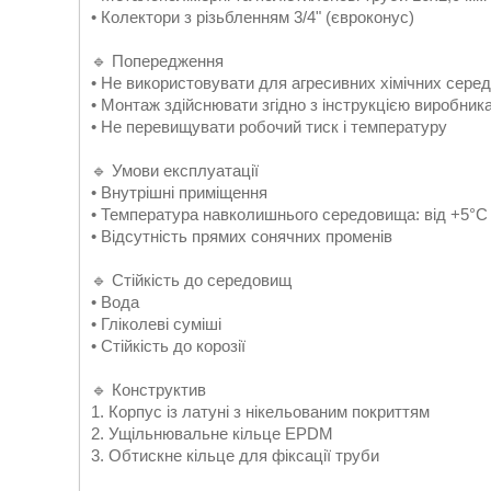
• Колектори з різьбленням 3/4" (євроконус)
🔹 Попередження
• Не використовувати для агресивних хімічних сере
• Монтаж здійснювати згідно з інструкцією виробник
• Не перевищувати робочий тиск і температуру
🔹 Умови експлуатації
• Внутрішні приміщення
• Температура навколишнього середовища: від +5°C
• Відсутність прямих сонячних променів
🔹 Стійкість до середовищ
• Вода
• Гліколеві суміші
• Стійкість до корозії
🔹 Конструктив
1. Корпус із латуні з нікельованим покриттям
2. Ущільнювальне кільце EPDM
3. Обтискне кільце для фіксації труби