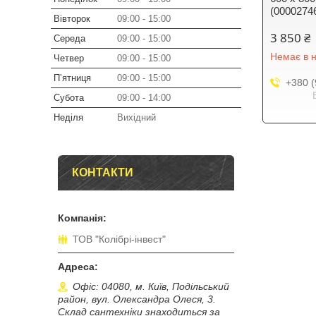
(0000274
Вівторок
09:00
15:00
3 850 ₴
Середа
09:00
15:00
Немає в н
Четвер
09:00
15:00
Пʼятниця
09:00
15:00
+380 (
Субота
09:00
14:00
Неділя
Вихідний
КОНТАКТИ
ТОВ "Колібрі-інвест"
Офіс: 04080, м. Київ, Подільський
район, вул. Олександра Олеся, 3.
Склад сантехніки знаходиться за