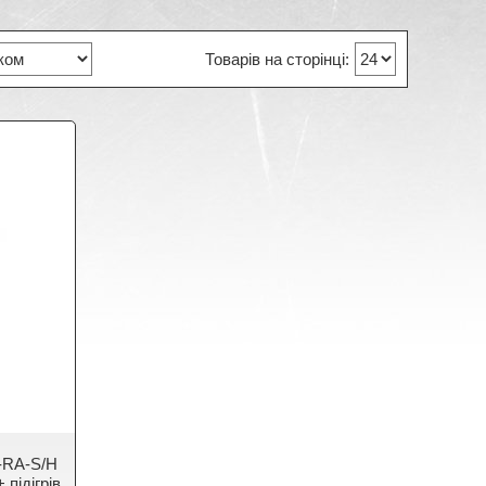
-RA-S/H
підігрів