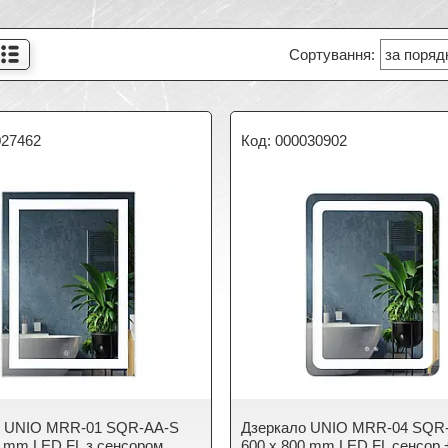
027462
000030902
о UNIO MRR-01 SQR-AA-S
Дзеркало UNIO MRR-04 SQR
0 mm LED FL з сенсором
600 x 800 mm LED FL сенсор + 