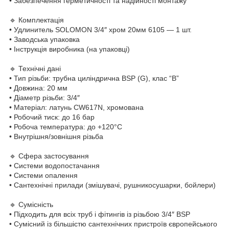
• Забезпечення герметичності та надійності монтажу
🔹 Комплектація
• Удлинитель SOLOMON 3/4″ хром 20мм 6105 — 1 шт.
• Заводська упаковка
• Інструкція виробника (на упаковці)
🔹 Технічні дані
• Тип різьби: трубна циліндрична BSP (G), клас “B”
• Довжина: 20 мм
• Діаметр різьби: 3/4″
• Матеріал: латунь CW617N, хромована
• Робочий тиск: до 16 бар
• Робоча температура: до +120°C
• Внутрішня/зовнішня різьба
🔹 Сфера застосування
• Системи водопостачання
• Системи опалення
• Сантехнічні прилади (змішувачі, рушникосушарки, бойлери)
🔹 Сумісність
• Підходить для всіх труб і фітингів із різьбою 3/4″ BSP
• Сумісний із більшістю сантехнічних пристроїв європейського