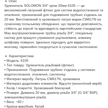
🔹 Опис
Удлинитель SOLOMON 3/4″ хром 20мм 6105 — це
високоякісний латунний фітинг для систем водопостачання та
опалення, призначений для подовження трубних з’єднань на
20 мм. Виготовлений із хромованої латуні марки CW617N на
сучасному польському обладнанні, що гарантує довговічність,
стійкість до корозії та відповідність європейським стандартам.
Має внутрішню/зовнішню трубну різьбу 3/4″, спеціальну
насічку для кращого утримання ущільнювача, алмазну
шліфовку поверхні. Ідеально підходить для відкритого
монтажу, гармонійно поєднується із сучасною сантехнікою.
🔹 Характеристики
• Модель: 6105
• Тип товару: Удлинитель різьбовий (фітинг)
• Призначення: Подовження трубних з’єднань у системах
водопостачання, опалення, сантехніці
• Матеріал виробу: Латунь CW617N, хромована
• Матеріал додаткових елементів: Відсутні (монолітний виріб)
• Колір / покриття: Хромований блискучий
• Розміри: Довжина 20 мм, діаметр різьби 3/4″ (G 3/4″ BSP),
зовнішня/внутрішня різьба
• Вага: ~60 г
• Країна-виробник: Китай