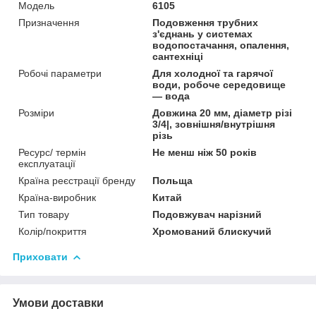
Мoдель
6105
Призначення
Подовження трубних
з'єднань у системах
водопостачання, опалення,
сантехніці
Робочі параметри
Для холодної та гарячої
води, робоче середовище
— вода
Розміри
Довжина 20 мм, діаметр різі
3/4|, зовнішня/внутрішня
різь
Ресурс/ термін
Не менш ніж 50 років
експлуатації
Країна реєстрації бренду
Польща
Країна-виробник
Китай
Тип товару
Подовжувач нарізний
Колір/покриття
Хромований блискучий
Приховати
Умови доставки