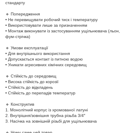
стандарту
🔹 Попередження
• Не перевищувати робочий тиск і температуру
• Використовувати лише за призначенням
• Монтаж виконувати із застосуванням ущільнювача (льон,
фум-стрічка)
🔹 Умови експлуатації
• Для внутрішнього використання
• Допускається контакт із питною водою
• Уникати агресивних хімічних середовищ
🔹 Стійкість до середовищ
• Висока стійкість до корозії
• Стійкість до відкладень
• Стійкість до перепадів температур
🔹 Конструктив
1. Монолітний корпус із хромованої латуні
2. Внутрішня/зовнішня трубна різьба 3/4″
3. Насічка на зовнішній різьбі для ущільнювача
🔹 Чому саме цей товар