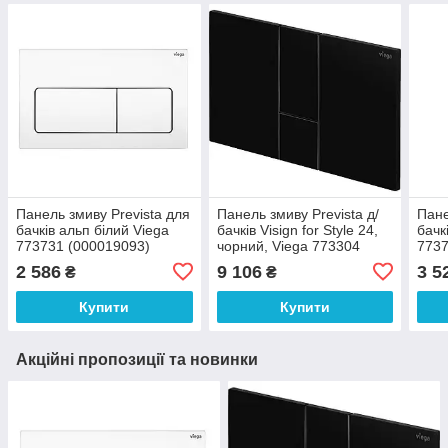
Панель змиву Prevista для
Панель змиву Prevista д/
Пане
бачків альп білий Viega
бачків Visign for Style 24,
бачк
773731 (000019093)
чорний, Viega 773304
7737
(000019913)
2 586
9 106
3 5
₴
₴
Купити
Купити
Акційні пропозиції та новинки