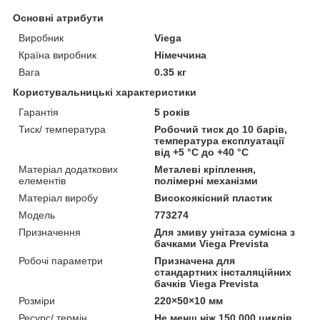
Основні атрибути
Виробник
Viega
Країна виробник
Німеччина
Вага
0.35 кг
Користувальницькі характеристики
Гарантія
5 років
Тиск/ температура
Робочий тиск до 10 барів,
температура експлуатації
від +5 °C до +40 °C
Матеріал додаткових
Металеві кріплення,
елементів
полімерні механізми
Матеріал виробу
Високоякісний пластик
Мoдель
773274
Призначення
Для змиву унітаза сумісна з
бачками Viega Prevista
Робочі параметри
Призначена для
стандартних інсталяційних
бачків Viega Prevista
Розміри
220×50×10 мм
Ресурс/ термін
Не менш ніж 150 000 циклів