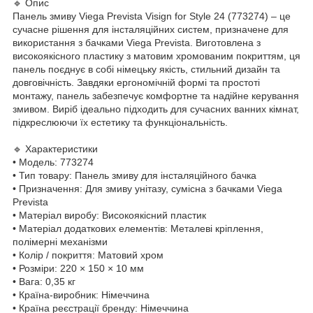
🔹 Опис
Панель змиву Viega Prevista Visign for Style 24 (773274) – це
сучасне рішення для інсталяційних систем, призначене для
використання з бачками Viega Prevista. Виготовлена з
високоякісного пластику з матовим хромованим покриттям, ця
панель поєднує в собі німецьку якість, стильний дизайн та
довговічність. Завдяки ергономічній формі та простоті
монтажу, панель забезпечує комфортне та надійне керування
змивом. Виріб ідеально підходить для сучасних ванних кімнат,
підкреслюючи їх естетику та функціональність.
🔹 Характеристики
• Модель: 773274
• Тип товару: Панель змиву для інсталяційного бачка
• Призначення: Для змиву унітазу, сумісна з бачками Viega
Prevista
• Матеріал виробу: Високоякісний пластик
• Матеріал додаткових елементів: Металеві кріплення,
полімерні механізми
• Колір / покриття: Матовий хром
• Розміри: 220 × 150 × 10 мм
• Вага: 0,35 кг
• Країна-виробник: Німеччина
• Країна реєстрації бренду: Німеччина