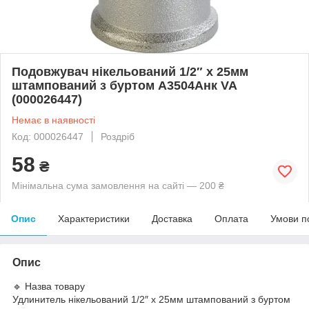
Подовжувач нікельований 1/2″ х 25мм
штампований з буртом А3504Анк VA
(000026447)
Немає в наявності
Код: 000026447
Роздріб
58
₴
Мінімальна сума замовлення на сайті — 200 ₴
Опис
Характеристики
Доставка
Оплата
Умови п
Опис
🔹 Назва товару
Удлинитель нікельований 1/2″ х 25мм штампований з буртом