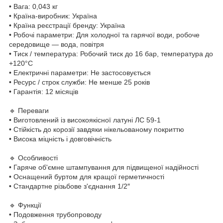
• Вага: 0,043 кг
• Країна-виробник: Україна
• Країна реєстрації бренду: Україна
• Робочі параметри: Для холодної та гарячої води, робоче
середовище — вода, повітря
• Тиск / температура: Робочий тиск до 16 бар, температура до
+120°C
• Електричні параметри: Не застосовується
• Ресурс / строк служби: Не менше 25 років
• Гарантія: 12 місяців
🔹 Переваги
• Виготовлений із високоякісної латуні ЛС 59-1
• Стійкість до корозії завдяки нікельованому покриттю
• Висока міцність і довговічність
🔹 Особливості
• Гаряче об'ємне штампування для підвищеної надійності
• Оснащений буртом для кращої герметичності
• Стандартне різьбове з'єднання 1/2″
🔹 Функції
• Подовження трубопроводу