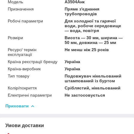
Мoдель
А3504Анк
Призначення
Пряме з'єднання
трубопроводів
Робочі параметри
Для холодної та гарячої
води, робоче середовище
— вода, повітря
Розміри
Висота — 30 мм, ширина —
50 мм, довжина — 25 мм
Ресурс/ термін
Не менш ніж 25 років
експлуатації
Країна реєстрації бренду
Україна
Країна-виробник
Україна
Тип товару
Подовжувач нікельований
штампований із буртом
Колір/покриття
Сріблястий, нікельований
Електричні параметри
Не застосовується
Приховати
Умови доставки