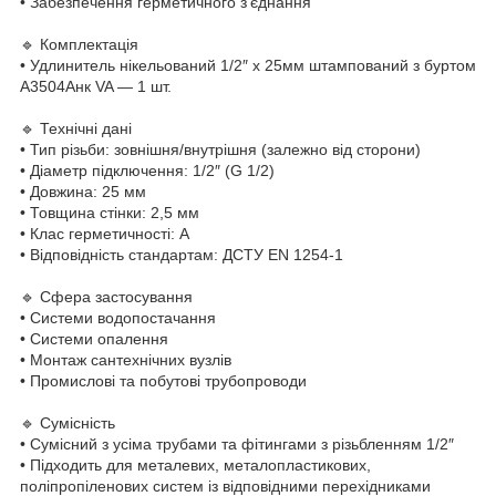
• Забезпечення герметичного з'єднання
🔹 Комплектація
• Удлинитель нікельований 1/2″ х 25мм штампований з буртом
А3504Анк VA — 1 шт.
🔹 Технічні дані
• Тип різьби: зовнішня/внутрішня (залежно від сторони)
• Діаметр підключення: 1/2″ (G 1/2)
• Довжина: 25 мм
• Товщина стінки: 2,5 мм
• Клас герметичності: А
• Відповідність стандартам: ДСТУ EN 1254-1
🔹 Сфера застосування
• Системи водопостачання
• Системи опалення
• Монтаж сантехнічних вузлів
• Промислові та побутові трубопроводи
🔹 Сумісність
• Сумісний з усіма трубами та фітингами з різьбленням 1/2″
• Підходить для металевих, металопластикових,
поліпропіленових систем із відповідними перехідниками