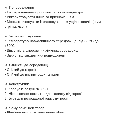
🔹 Попередження
• Не перевищувати робочий тиск і температуру
• Використовувати лише за призначенням
• Монтаж виконувати із застосуванням ущільнювачів (фум-
стрічка, льон)
🔹 Умови експлуатації
• Температура навколишнього середовища: від -20°C до
+60°C
• Відсутність агресивних хімічних середовищ
• Захист від механічних пошкоджень
🔹 Стійкість до середовищ
• Стійкий до корозії
• Стійкий до впливу води та пари
🔹 Конструктив
1. Корпус із латуні ЛС 59-1
2. Нікельоване покриття для захисту від корозії
3. Бурт для покращеної герметичності
🔹 Чому саме цей товар
• Відмінна якість за доступною ціною