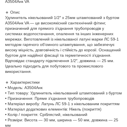
А3504Анк VA
🔹 Опис
Удлинитель нікельований 1/2″ х 25мм штампований з буртом
А3504Анк VA — це високоякісний сантехнічний фітинг,
призначений для прямого з'єднання трубопроводів у
системах водопостачання, опалення та інших інженерних
мережах. Виготовлений із нікельованої латуні марки ЛС 59-1
методом гарячого об'ємного штампування, що забезпечує
високу міцність, довговічність і стійкість до корозії. Оснащений
буртом для надійної фіксації та герметичності з'єднання.
Відповідає стандарту підключення 1/2″, довжина — 25 мм.
Ідеально підходить для побутового та промислового
використання.
🔹 Характеристики
• Модель: А3504Анк
• Тип товару: Удлинитель нікельований штампований з буртом
• Призначення: Пряме з'єднання трубопроводів
• Матеріал виробу: Латунь ЛС 59-1 з нікельованим покриттям
• Матеріал додаткових елементів: Нікель (покриття)
• Колір / покриття: Сріблястий, нікельований
• Розміри: Висота — 30 мм, ширина — 50 мм, довжина — 25
мм