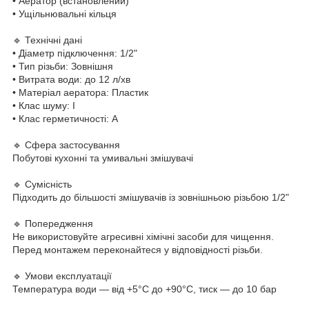
• Аератор (встановлений)
• Ущільнювальні кільця
🔹 Технічні дані
• Діаметр підключення: 1/2"
• Тип різьби: Зовнішня
• Витрата води: до 12 л/хв
• Матеріал аератора: Пластик
• Клас шуму: I
• Клас герметичності: А
🔹 Сфера застосування
Побутові кухонні та умивальні змішувачі
🔹 Сумісність
Підходить до більшості змішувачів із зовнішньою різьбою 1/2"
🔹 Попередження
Не використовуйте агресивні хімічні засоби для чищення.
Перед монтажем переконайтеся у відповідності різьби.
🔹 Умови експлуатації
Температура води — від +5°C до +90°C, тиск — до 10 бар