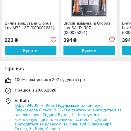
Вилив змішувача Globus
Вилив змішувача Globus
Вили
Lux M72 18F (000001681)
Lux SALR-R07
Lux
(000025231)
(000
223
394
394
₴
₴
Купити
Купити
Про нас
100% позитивних з 202 відгуків за рік
Працює з 29.06.2020
м. Київ
Офіс: 04080, м. Київ, Подільський район, вул.
Олександра Олеся, 3. Склад сантехніки знаходиться за
адресою: вул. Родини Бунге, 12. Інструмент,
комплектуючі для плиточників і затирочні суміші
знаходяться за адресою: м. Київ, вул. Олександра
Олеся, 3., Київ, Україна