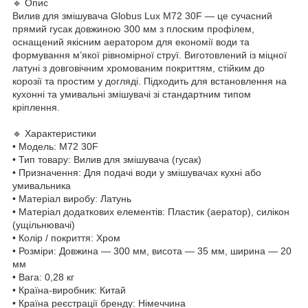
🔹 Опис
Вилив для змішувача Globus Lux M72 30F — це сучасний
прямий гусак довжиною 300 мм з плоским профілем,
оснащений якісним аератором для економії води та
формування м’якої рівномірної струї. Виготовлений із міцної
латуні з довговічним хромованим покриттям, стійким до
корозії та простим у догляді. Підходить для встановлення на
кухонні та умивальні змішувачі зі стандартним типом
кріплення.
🔹 Характеристики
• Модель: M72 30F
• Тип товару: Вилив для змішувача (гусак)
• Призначення: Для подачі води у змішувачах кухні або
умивальника
• Матеріал виробу: Латунь
• Матеріал додаткових елементів: Пластик (аератор), силікон
(ущільнювачі)
• Колір / покриття: Хром
• Розміри: Довжина — 300 мм, висота — 35 мм, ширина — 20
мм
• Вага: 0,28 кг
• Країна-виробник: Китай
• Країна реєстрації бренду: Німеччина