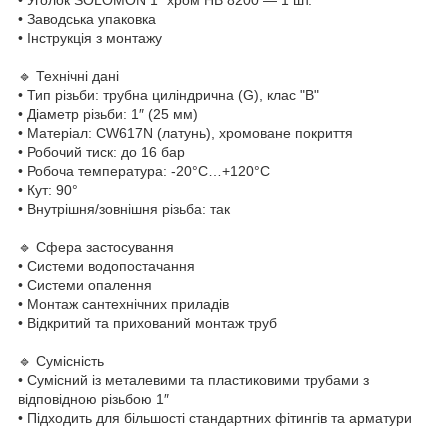
• Заводська упаковка
• Інструкція з монтажу
🔹 Технічні дані
• Тип різьби: трубна циліндрична (G), клас "B"
• Діаметр різьби: 1″ (25 мм)
• Матеріал: CW617N (латунь), хромоване покриття
• Робочий тиск: до 16 бар
• Робоча температура: -20°C…+120°C
• Кут: 90°
• Внутрішня/зовнішня різьба: так
🔹 Сфера застосування
• Системи водопостачання
• Системи опалення
• Монтаж сантехнічних приладів
• Відкритий та прихований монтаж труб
🔹 Сумісність
• Сумісний із металевими та пластиковими трубами з
відповідною різьбою 1″
• Підходить для більшості стандартних фітингів та арматури