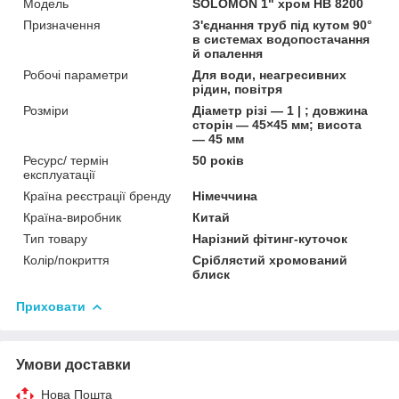
Мoдель
SOLOMON 1" хром НВ 8200
Призначення
З'єднання труб під кутом 90°
в системах водопостачання
й опалення
Робочі параметри
Для води, неагресивних
рідин, повітря
Розміри
Діаметр різі — 1 | ; довжина
сторін — 45×45 мм; висота
— 45 мм
Ресурс/ термін
50 років
експлуатації
Країна реєстрації бренду
Німеччина
Країна-виробник
Китай
Тип товару
Нарізний фітинг-куточок
Колір/покриття
Сріблястий хромований
блиск
Приховати
Умови доставки
Нова Пошта