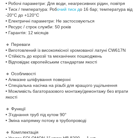
• Робочі параметри: Для води, неагресивних рідин, повітря
• Тиск / температура: Роб
очий тиск д
о 16 бар; температура від
-20°C до +120°C
• Електричні параметри: Не застосовуються
• Ресурс / строк служби: 50 років
• Гарантія: 12 місяців
🔹 Переваги
• Виготовлений із високоякісної хромованої латуні CW617N
• Стійкість до корозії та механічних пошкоджень
• Відповідає європейським стандартам якості
🔹 Особливості
• Алмазне шліфування поверхні
• Спеціальна насічка на різьбі для кращого ущільнення
• Можливість багаторазового монтажу/демонтажу без втрати
якості
🔹 Функції
• З’єднання труб під кутом 90°
• Зміна напрямку потоку в трубопроводі
🔹 Комплектація
• Уголок SOLOMON 1″ хром НВ 8200 — 1 шт.