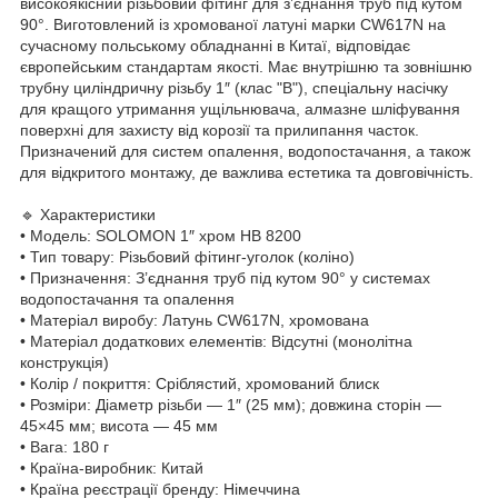
високоякісний різьбовий фітинг для з’єднання труб під кутом
90°. Виготовлений із хромованої латуні марки CW617N на
сучасному польському обладнанні в Китаї, відповідає
європейським стандартам якості. Має внутрішню та зовнішню
трубну циліндричну різьбу 1″ (клас "B"), спеціальну насічку
для кращого утримання ущільнювача, алмазне шліфування
поверхні для захисту від корозії та прилипання часток.
Призначений для систем опалення, водопостачання, а також
для відкритого монтажу, де важлива естетика та довговічність.
🔹 Характеристики
• Модель: SOLOMON 1″ хром НВ 8200
• Тип товару: Різьбовий фітинг-уголок (коліно)
• Призначення: З’єднання труб під кутом 90° у системах
водопостачання та опалення
• Матеріал виробу: Латунь CW617N, хромована
• Матеріал додаткових елементів: Відсутні (монолітна
конструкція)
• Колір / покриття: Сріблястий, хромований блиск
• Розміри: Діаметр різьби — 1″ (25 мм); довжина сторін —
45×45 мм; висота — 45 мм
• Вага: 180 г
• Країна-виробник: Китай
• Країна реєстрації бренду: Німеччина