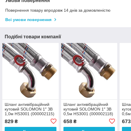
Умови повернення
Повернення товару впродовж 14 днів за домовленістю
Всі умови повернення
Подібні товари компанії
Шланг антивібраційний
Шланг антивібраційний
Шлан
кутовий SOLOMON 1″ ЗВ
кутовий SOLOMON 1″ ЗВ
кут
1,0м HS3001 (000002115)
0,5м HS3001 (000002118)
0,6м
829
658
673
₴
₴