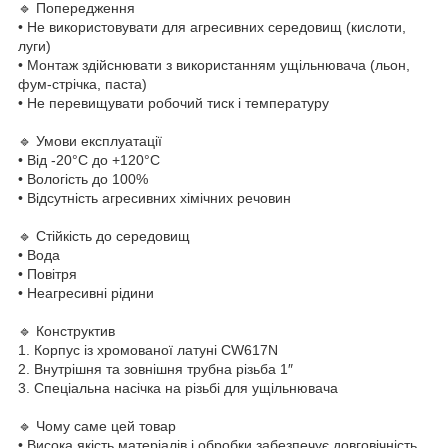
🔹 Попередження
• Не використовувати для агресивних середовищ (кислоти,
луги)
• Монтаж здійснювати з використанням ущільнювача (льон,
фум-стрічка, паста)
• Не перевищувати робочий тиск і температуру
🔹 Умови експлуатації
• Від -20°C до +120°C
• Вологість до 100%
• Відсутність агресивних хімічних речовин
🔹 Стійкість до середовищ
• Вода
• Повітря
• Неагресивні рідини
🔹 Конструктив
1. Корпус із хромованої латуні CW617N
2. Внутрішня та зовнішня трубна різьба 1″
3. Спеціальна насічка на різьбі для ущільнювача
🔹 Чому саме цей товар
• Висока якість матеріалів і обробки забезпечує довговічність