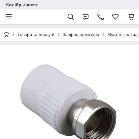
Колібрі-інвест
Товари та послуги
Запірна арматура
Муфта з накидн