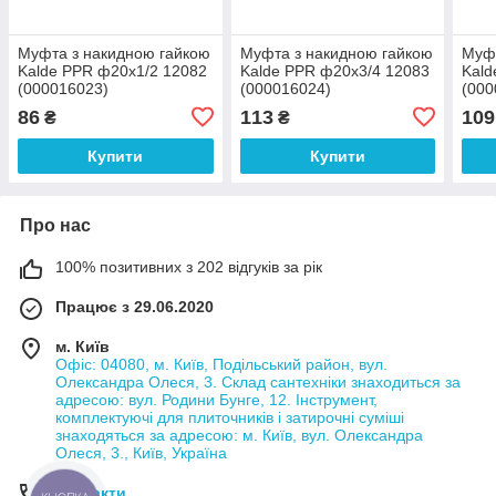
Муфта з накидною гайкою
Муфта з накидною гайкою
Муфт
Kalde PPR ф20х1/2 12082
Kalde PPR ф20х3/4 12083
Kald
(000016023)
(000016024)
(000
86
113
109
₴
₴
Купити
Купити
Про нас
100% позитивних з 202 відгуків за рік
Працює з 29.06.2020
м. Київ
Офіс: 04080, м. Київ, Подільський район, вул.
Олександра Олеся, 3. Склад сантехніки знаходиться за
адресою: вул. Родини Бунге, 12. Інструмент,
комплектуючі для плиточників і затирочні суміші
знаходяться за адресою: м. Київ, вул. Олександра
Олеся, 3., Київ, Україна
Контакти