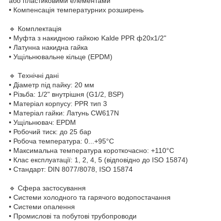
або пластиковими елементами
• Компенсація температурних розширень
🔹 Комплектація
• Муфта з накидною гайкою Kalde PPR ф20х1/2"
• Латунна накидна гайка
• Ущільнювальне кільце (EPDM)
🔹 Технічні дані
• Діаметр під пайку: 20 мм
• Різьба: 1/2" внутрішня (G1/2, BSP)
• Матеріал корпусу: PPR тип 3
• Матеріал гайки: Латунь CW617N
• Ущільнювач: EPDM
• Робочий тиск: до 25 бар
• Робоча температура: 0...+95°C
• Максимальна температура короткочасно: +110°C
• Клас експлуатації: 1, 2, 4, 5 (відповідно до ISO 15874)
• Стандарт: DIN 8077/8078, ISO 15874
🔹 Сфера застосування
• Системи холодного та гарячого водопостачання
• Системи опалення
• Промислові та побутові трубопроводи