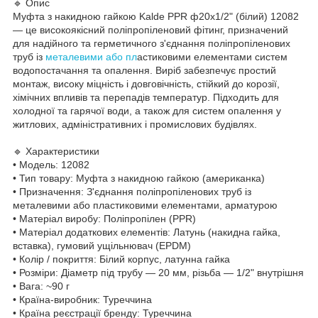
🔹 Опис
Муфта з накидною гайкою Kalde PPR ф20х1/2" (білий) 12082
— це високоякісний поліпропіленовий фітинг, призначений
для надійного та герметичного з'єднання поліпропіленових
труб із
металевими або пл
астиковими елементами систем
водопостачання та опалення. Виріб забезпечує простий
монтаж, високу міцність і довговічність, стійкий до корозії,
хімічних впливів та перепадів температур. Підходить для
холодної та гарячої води, а також для систем опалення у
житлових, адміністративних і промислових будівлях.
🔹 Характеристики
• Модель: 12082
• Тип товару: Муфта з накидною гайкою (американка)
• Призначення: З'єднання поліпропіленових труб із
металевими або пластиковими елементами, арматурою
• Матеріал виробу: Поліпропілен (PPR)
• Матеріал додаткових елементів: Латунь (накидна гайка,
вставка), гумовий ущільнювач (EPDM)
• Колір / покриття: Білий корпус, латунна гайка
• Розміри: Діаметр під трубу — 20 мм, різьба — 1/2" внутрішня
• Вага: ~90 г
• Країна-виробник: Туреччина
• Країна реєстрації бренду: Туреччина