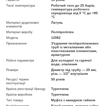
Тиск/ температура
Робочий тиск до 25 барів,
температура робочого
середовища від 0 °C до +95
°C
Матеріал додаткових
Латунь
елементів
Матеріал виробу
Поліпропілен
Мoдель
12082
Призначення
З'єднання поліпропіленових
труб із металевими або
пластиковими елементами,
арматурою
Робочі параметри
Для холодної та гарячої
води, опалення
Розміри
Діаметр під трубу — 20 мм,
різь — 1/2" внутрішня
Ресурс/ термін
50 років
експлуатації
Країна реєстрації бренду
Туреччина
Країна-виробник
Туреччина
Тип товару
Муфта з накидною гайкою
Колір/покриття
Білий корпус, латунна гайка