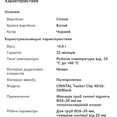
Характеристики
Основні
Виробник
Cristal
Країна виробник
Китай
Колір
Чорний
Користувальницькі характеристики
Вага
~0,6 г
Гарантія
12 місяців
Тиск/ температура
Робоча температура від -10
°C до +60 °C
Матеріал додаткових
Немає
елементів
Матеріал виробу
Поліпропілен
Мoдель
CRISTAL Tacker Clip 40/16-
20/Black
Призначення
Фіксація труб теплої підлоги
Ø16–20 мм на
теплоізоляційній основі
Робочі параметри
Для труб Ø16–20 мм,
товщина ізоляції від 20 мм