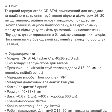
🔹 Опис
Такерний гарпун-скоба CRISTAL призначений для швидкого
та надійного кріплення труб теплої підлоги діаметром 16–20
мм до теплоізоляційної основи товщиною понад 20 мм.
Виготовлений із міцного поліпропілену, має ергономічну
форму та підвищену стійкість до механічних навантажень.
Підходить для використання з більшістю стандартних такерів.
Поставляється у брендованій картонній упаковці по 660 штук
(30 лент).
🔹 Характеристики
• Модель: CRISTAL Tacker Clip 40/16-20/Black
• Тип товару: Гарпун-скоба для такера
• Призначення: Фіксація труб теплої підлоги Ø16–20 мм на
теплоізоляційній основі
• Матеріал виробу: Поліпропілен (PP)
• Матеріал додаткових елементів: Відсутні
• Колір / покриття: Чорний
• Розміри: 40×37×6 мм
• Вага: ~0,6 г (1 шт), ~400 г (коробка 660 шт)
• Країна-виробник: Китай
• Країна реєстрації бренду: Китай
• Робочі параметри: Для труб Ø16–20 мм, товщина ізоляції від