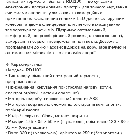
Кімнатний термостат Siemens RDJ100 — це сучасний
електронний програмований пристрій для точного керування
системами опалення у житлових та комерційних
приміщеннях. Оснащений великим LED-дисплеєм, зручним
колесом та двома слайдерами для легкого налаштування
температури та режимів. Підтримує автоматичний,
комфортний, енергозберігаючий режими, а також захист від
замерзання і сервісні повідомлення для котла. Дозволяє
програмувати до 4-х часових відрізків на добу, забезпечуючи
оптимальний мікроклімат та економію енергії.
🔹 Характеристики
• Модель: RDJ100
• Тип товару: кімнатний електронний термостат,
програмований
• Призначення: керування пристроями нагріву (котли,
електронагрівачі, системи опалення)
• Матеріал виробу: високоякісний пластик ABS
• Матеріал додаткових елементів: електронні компоненти,
полімерні кнопки
• Колір / покриття: білий, матове покриття
• Розміри: 125 × 95 × 50 мм (в упаковці), орієнтовно 120 × 90 ×
35 мм (без упаковки)
• Вага: 330 г (з упаковкою), орієнтовно 250 г (без упаковки)