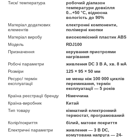
Тиск/ температура
робочий діапазон
температури довкілля
0...+50 °C, відносна
вологість до 90%
Матеріал додаткових
електронні компоненти,
елементів
полімерні кнопки
Матеріал виробу
високоякісний пластик ABS
Мoдель
RDJ100
Призначення
керування пристроями
нагрівання
Робочі параметри
живлення DC 3 В А, хв. 8 мА
Розміри
125 × 95 × 50 мм
Ресурс/ термін
не менш ніж 100 000 циклів
експлуатації
перемикання, термін
експлуатації — 5 років
Країна реєстрації бренду
Німеччина
Країна-виробник
Китай
Тип товару
кімнатний електронний
термостат, програмований
Колір/покриття
білий, матове покриття
Електричні параметри
живлення — 3 В DC,
комутована напруга — 24-