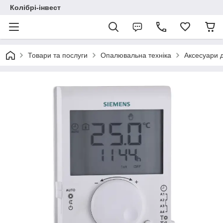
Колібрі-інвест
Товари та послуги
Опалювальна техніка
Аксесуари 