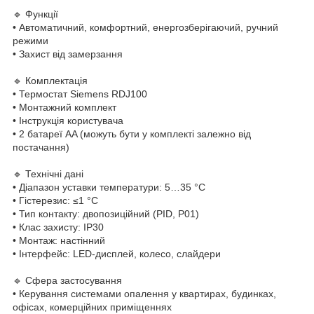
🔹 Функції
• Автоматичний, комфортний, енергозберігаючий, ручний
режими
• Захист від замерзання
🔹 Комплектація
• Термостат Siemens RDJ100
• Монтажний комплект
• Інструкція користувача
• 2 батареї AA (можуть бути у комплекті залежно від
постачання)
🔹 Технічні дані
• Діапазон уставки температури: 5…35 °C
• Гістерезис: ≤1 °C
• Тип контакту: двопозиційний (PID, P01)
• Клас захисту: IP30
• Монтаж: настінний
• Інтерфейс: LED-дисплей, колесо, слайдери
🔹 Сфера застосування
• Керування системами опалення у квартирах, будинках,
офісах, комерційних приміщеннях