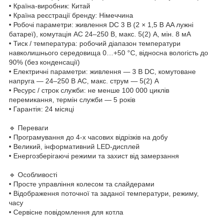
• Країна-виробник: Китай
• Країна реєстрації бренду: Німеччина
• Робочі параметри: живлення DC 3 В (2 × 1,5 В AA лужні
батареї), комутація AC 24–250 В, макс. 5(2) А, мін. 8 мА
• Тиск / температура: робочий діапазон температури
навколишнього середовища 0…+50 °C, відносна вологість до
90% (без конденсації)
• Електричні параметри: живлення — 3 В DC, комутоване
напруга — 24–250 В AC, макс. струм — 5(2) А
• Ресурс / строк служби: не менше 100 000 циклів
перемикання, термін служби — 5 років
• Гарантія: 24 місяці
🔹 Переваги
• Програмування до 4-х часових відрізків на добу
• Великий, інформативний LED-дисплей
• Енергозберігаючі режими та захист від замерзання
🔹 Особливості
• Просте управління колесом та слайдерами
• Відображення поточної та заданої температури, режиму,
часу
• Сервісне повідомлення для котла