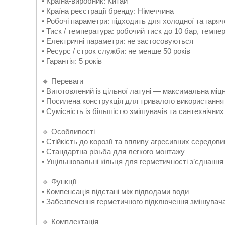
• Країна-виробник: Китай
• Країна реєстрації бренду: Німеччина
• Робочі параметри: підходить для холодної та гаряч
• Тиск / температура: робочий тиск до 10 бар, темпе
• Електричні параметри: не застосовуються
• Ресурс / строк служби: не менше 50 років
• Гарантія: 5 років
🔹 Переваги
• Виготовлений із цільної латуні — максимальна міцн
• Посилена конструкція для тривалого використання
• Сумісність із більшістю змішувачів та сантехнічни
🔹 Особливості
• Стійкість до корозії та впливу агресивних середов
• Стандартна різьба для легкого монтажу
• Ущільнювальні кільця для герметичності з’єднання
🔹 Функції
• Компенсація відстані між підводами води
• Забезпечення герметичного підключення змішувач
🔹 Комплектація