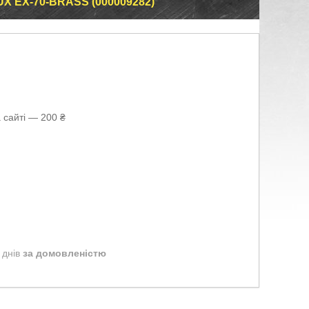
 EX-70-BRASS (000009282)
 сайті — 200 ₴
 днів
за домовленістю