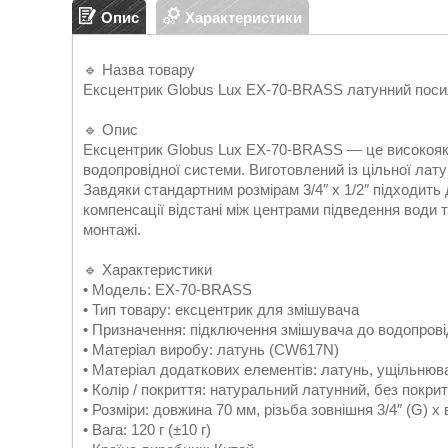
Опис
Характеристики
🔹 Назва товару
Ексцентрик Globus Lux EX-70-BRASS латунний посил
🔹 Опис
Ексцентрик Globus Lux EX-70-BRASS — це високоякі
водопровідної системи. Виготовлений із цільної латуні
Завдяки стандартним розмірам 3/4″ x 1/2″ підходить
компенсації відстані між центрами підведення води 
монтажі.
🔹 Характеристики
• Модель: EX-70-BRASS
• Тип товару: ексцентрик для змішувача
• Призначення: підключення змішувача до водопровід
• Матеріал виробу: латунь (CW617N)
• Матеріал додаткових елементів: латунь, ущільнюв
• Колір / покриття: натуральний латунний, без покри
• Розміри: довжина 70 мм, різьба зовнішня 3/4″ (G) x 
• Вага: 120 г (±10 г)