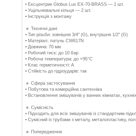
• Ексцентрик Globus Lux EX-70-BRASS — 1 шт.
• Ущільнювальні кільця — 2 шт.
• Інструкція з монтажу
🔹 Технічні дані
• Тип різьби: зовнішня 3/4″ (G), внутрішня 1/2″ (G)
• Матеріал: латунь CW617N
• Довжина: 70 мм
• Робочий тиск: до 10 бар
• Робоча температура: до +95°C
• Клас герметичності: А
• Стійкість до гідроударів: так
🔹 Сфера застосування
• Побутова та комерційна сантехніка
• Встановлення змішувачів у ванних кімнатах, кухня
🔹 Сумісність
• Підходить для всіх змішувачів із стандартним підкл
• Сумісний із трубами з металу, металопластику, пол
🔹 Попередження