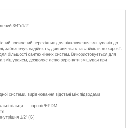
ений 3/4″x1/2″
сний посилений перехідник для підключення змішувачів до
, забезпечує надійність, довговічність та стійкість до корозії.
 для більшості сантехнічних систем. Використовується для
та змішувачем, дозволяє легко вирівняти змішувач при
ної системи, вирівнювання відстані між підводами
альні кільця — пароніт/EPDM
ття
внутрішня 1/2″ (G)