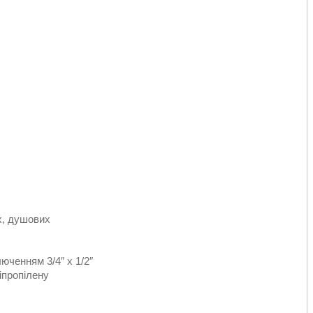
х, душових
юченням 3/4″ x 1/2″
іпропілену