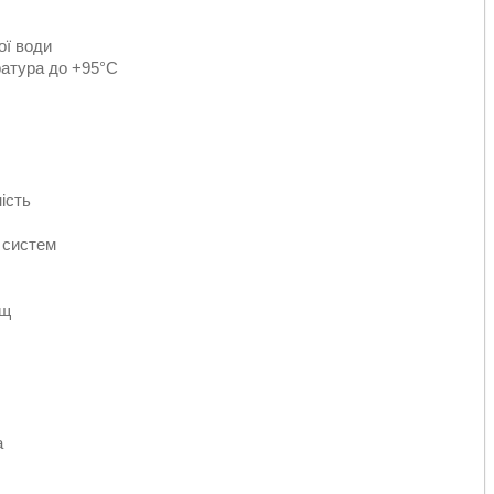
ої води
ратура до +95°C
ість
х систем
ищ
а