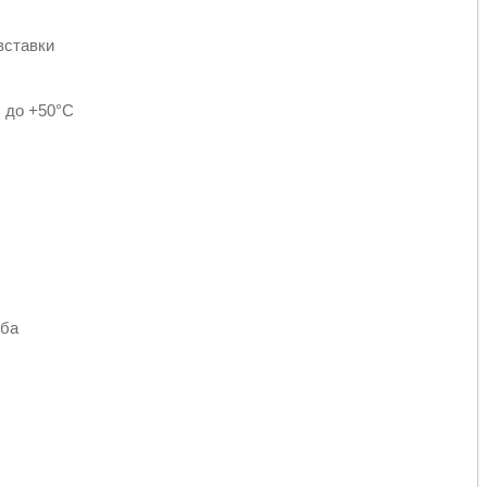
вставки
C до +50°C
ьба