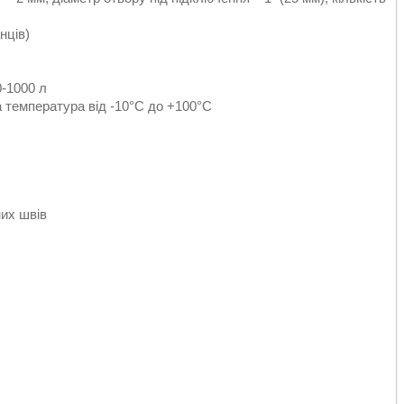
нців)
0-1000 л
а температура від -10°C до +100°C
них швів