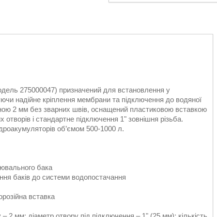
модель 275000047) призначений для встановлення у
ючи надійне кріплення мембрани та підключення до водяної
щиною 2 мм без зварних швів, оснащений пластиковою вставкою
х отворів і стандартне підключення 1" зовнішня різьба.
гідроакумуляторів об’ємом 500-1000 л.
рювального бака
ння баків до системи водопостачання
орозійна вставка
 2 мм; діаметр отвору під підключення – 1" (25 мм); кількість