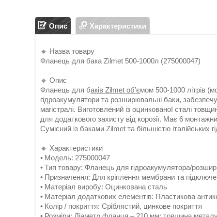
Опис
Характеристики
🔹 Назва товару
Фланець для бака Zilmet 500-1000л (275000047)
🔹 Опис
Фланець для б
аків Zilmet об’є
мом 500-1000 літрів (
гідроакумулятори та розширювальні баки, забезпечу
магістралі. Виготовлений із оцинкованої сталі тов
для додаткового захисту від корозії. Має 6 монтажни
Сумісний із баками Zilmet та більшістю італійських 
🔹 Характеристики
• Модель: 275000047
• Тип товару: Фланець для гідроакумулятора/розши
• Призначення: Для кріплення мембрани та підключе
• Матеріал виробу: Оцинкована сталь
• Матеріал додаткових елементів: Пластикова антик
• Колір / покриття: Сріблястий, цинкове покриття
• Розміри: Діаметр фланця – 210 мм; товщина металу –