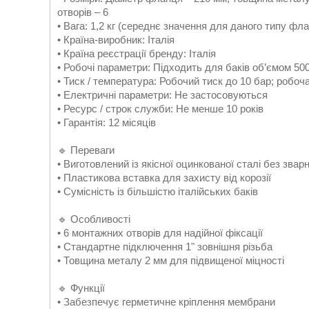
отворів – 6
• Вага: 1,2 кг (середнє значення для даного типу фла
• Країна-виробник: Італія
• Країна реєстрації бренду: Італія
• Робочі параметри: Підходить для баків об’ємом 50
• Тиск / температура: Робочий тиск до 10 бар; робоч
• Електричні параметри: Не застосовуються
• Ресурс / строк служби: Не менше 10 років
• Гарантія: 12 місяців
🔹 Переваги
• Виготовлений із якісної оцинкованої сталі без звар
• Пластикова вставка для захисту від корозії
• Сумісність із більшістю італійських баків
🔹 Особливості
• 6 монтажних отворів для надійної фіксації
• Стандартне підключення 1" зовнішня різьба
• Товщина металу 2 мм для підвищеної міцності
🔹 Функції
• Забезпечує герметичне кріплення мембрани