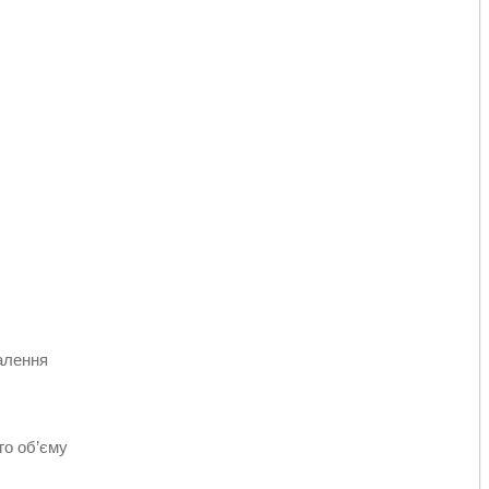
алення
го об’єму