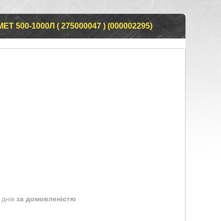
 500-1000Л ( 275000047 ) (000002295)
 днів
за домовленістю