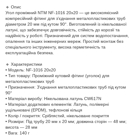
🔹 Опис
Угол проміжний NTM NF-1016 20х20 — це високоякісний
компресійний фітинг для з'єднання металопластикових труб
діаметром 20 мм під кутом 90°. Виготовлений із нікельованої
латуні, що забезпечує довговічність, стійкість до корозії та
надійність у роботі. Призначений для систем водопостачання,
опалення та інших інженерних мереж. Простий монтаж без
спеціального інструменту, висока герметичність та
експлуатаційна безпека.
🔹 Характеристики
• Модель: NF-1016 20х20
• Тип товару: Проміжний кутовий фітинг (уголок) для
металопластикових труб
• Призначення: З'єднання металопластикових труб під кутом
90°
• Матеріал виробу: Нікельована латунь CW617N
• Матеріал додаткових елементів: Латунь, полімерні
ущільнювачі (EPDM), тефлонові кільця
• Колір / покриття: Сріблястий, нікельоване покриття
• Розміри: Під трубу 20 мм х 20 мм; довжина сторін — 48 мм;
висота — 28 мм
• Вага: 140 г