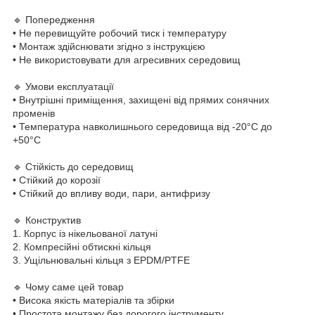
🔹 Попередження
• Не перевищуйте робочий тиск і температуру
• Монтаж здійснювати згідно з інструкцією
• Не використовувати для агресивних середовищ
🔹 Умови експлуатації
• Внутрішні приміщення, захищені від прямих сонячних
променів
• Температура навколишнього середовища від -20°C до
+50°C
🔹 Стійкість до середовищ
• Стійкий до корозії
• Стійкий до впливу води, пари, антифризу
🔹 Конструктив
1. Корпус із нікельованої латуні
2. Компресійні обтискні кільця
3. Ущільнювальні кільця з EPDM/PTFE
🔹 Чому саме цей товар
• Висока якість матеріалів та збірки
• Простота монтажу без дорогого інструменту