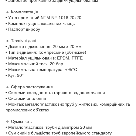
• Запобігає протіканню завдяки ущільнювачам
🔹 Комплектація
• Угол проміжний NTM NF-1016 20х20
• Комплект ущільнювальних кілець
• Паспорт виробу
🔹 Технічні дані
• Діаметр підключення: 20 мм х 20 мм
• Тип з'єднання: Компресійне (обтискне)
• Матеріал ущільнювачів: EPDM, PTFE
• Максимальний тиск: 20 бар
• Максимальна температура: +95°C
• Кут: 90°
🔹 Сфера застосування
• Системи холодного та гарячого водопостачання
• Системи опалення
• Монтаж металопластикових труб у житлових, комерційних та
промислових об'єктах
🔹 Сумісність
• Металопластикові труби діаметром 20 мм
• Сумісний з більшістю труб європейського стандарту