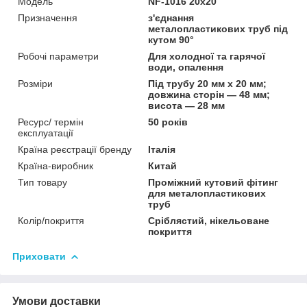
Мoдель
NF-1016 20х20
Призначення
з'єднання
металопластикових труб під
кутом 90°
Робочі параметри
Для холодної та гарячої
води, опалення
Розміри
Під трубу 20 мм х 20 мм;
довжина сторін — 48 мм;
висота — 28 мм
Ресурс/ термін
50 років
експлуатації
Країна реєстрації бренду
Італія
Країна-виробник
Китай
Тип товару
Проміжний кутовий фітинг
для металопластикових
труб
Колір/покриття
Сріблястий, нікельоване
покриття
Приховати
Умови доставки