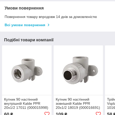
Умови повернення
Повернення товару впродовж 14 днів за домовленістю
Всі умови повернення
Подібні товари компанії
Кутник 90 настінний
Кутник 90 настінний
Трій
внутрішній Kalde PPR
зовнішній Kalde PPR
Vspl
20х1/2 17011 (000015998)
20х1/2 18019 (000016691)
1016
60
109
58
₴
₴