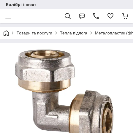
Колібрі-інвест
Товари та послуги
Тепла підлога
Металопластик (фі