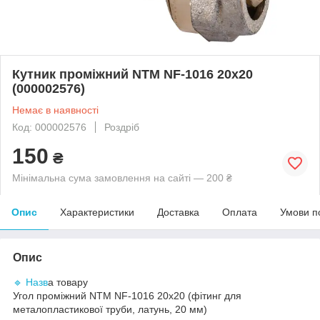
Кутник проміжний NTM NF-1016 20х20
(000002576)
Немає в наявності
Код: 000002576
Роздріб
150
₴
Мінімальна сума замовлення на сайті — 200 ₴
Опис
Характеристики
Доставка
Оплата
Умови п
Опис
🔹 Назв
а товару
Угол проміжний NTM NF-1016 20х20 (фітинг для
металопластикової труби, латунь, 20 мм)