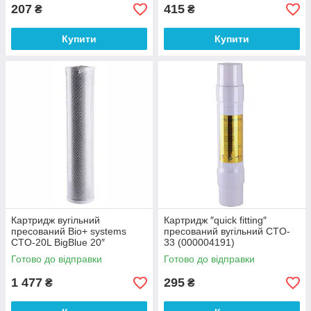
207
415
₴
₴
Купити
Купити
Картридж вугільний
Картридж ″quick fitting″
пресований Bio+ systems
пресований вугільний CTO-
CTO-20L BigBlue 20″
33 (000004191)
(000004355)
Готово до відправки
Готово до відправки
1 477
295
₴
₴