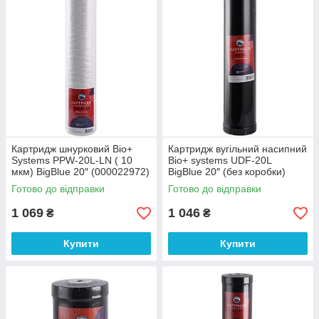
Картридж шнурковий Bio+
Картридж вугільний насипний
Systems PPW-20L-LN ( 10
Bio+ systems UDF-20L
мкм) BigBlue 20″ (000022972)
BigBlue 20″ (без коробки)
(000011875)
Готово до відправки
Готово до відправки
1 069
1 046
₴
₴
Купити
Купити