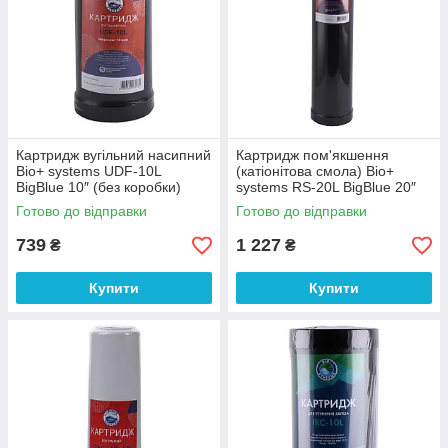
Картридж вугільний насипний
Картридж пом'якшення
Bio+ systems UDF-10L
(катіонітова смола) Bio+
BigBlue 10″ (без коробки)
systems RS-20L BigBlue 20″
(000012398)
(000021833)
Готово до відправки
Готово до відправки
739
1 227
₴
₴
Купити
Купити