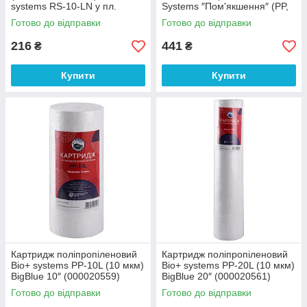
systems RS-10-LN у пл.
Systems ″Пом'якшення″ (PP,
корпусі (000021013)
RS, CTO) (000009892)
Готово до відправки
Готово до відправки
216
441
₴
₴
Купити
Купити
Картридж поліпропіленовий
Картридж поліпропіленовий
Bio+ systems PP-10L (10 мкм)
Bio+ systems PP-20L (10 мкм)
BigBlue 10″ (000020559)
BigBlue 20″ (000020561)
Готово до відправки
Готово до відправки