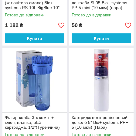
(катіонітова смола) Bio+
до колби SL05 Bio+ systems
systems RS-10L BigBlue 10″
PP-5 mini (10 мкм) (пара)
(000012415)
(000021743)
Готово до відправки
Готово до відправки
1 182
50
₴
₴
Купити
Купити
Фільтр-колба 3-х комп. +
Картридж поліпропіленовий
ключ, планка, БЕЗ
до колб 5″ Bio+ systems PPF-
картриджа, 1/2″(Туреччина)
5 (10 мкм) (Пара)
(000027798)
(000021762)
Готово до відправки
Готово до відправки