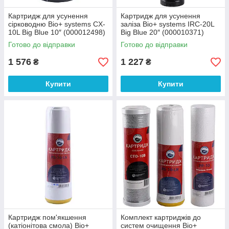
Картридж для усунення
Картридж для усунення
сірководню Bio+ systems CX-
заліза Bio+ systems IRC-20L
10L Big Blue 10″ (000012498)
Big Blue 20″ (000010371)
Готово до відправки
Готово до відправки
1 576
1 227
₴
₴
Купити
Купити
Картридж пом'якшення
Комплект картриджів до
(катіонітова смола) Bio+
систем очищення Bio+