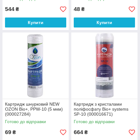
544
48
₴
₴
Купити
Купити
Картридж шнурковий NEW
Картридж з кристалами
OZON Bio+, PPW-10 (5 мкм)
поліфосфату Bio+ systems
(000027284)
SP-10 (000016671)
Готово до відправки
Готово до відправки
69
664
₴
₴