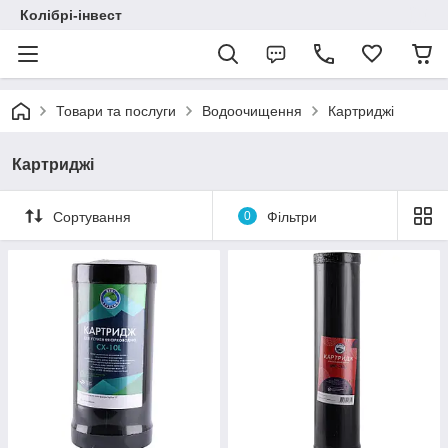
Колібрі-інвест
Товари та послуги
Водоочищення
Картриджі
Картриджі
Сортування
0
Фільтри