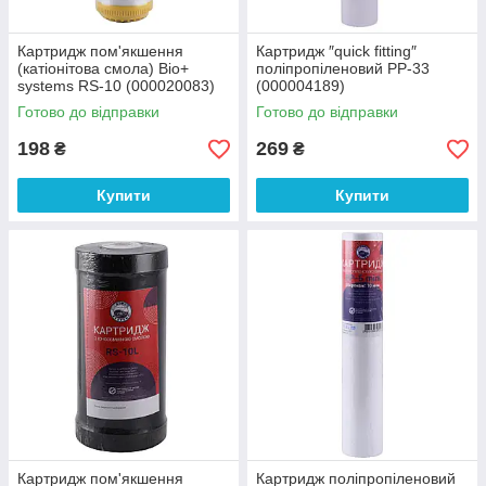
Картридж пом'якшення
Картридж ″quick fitting″
(катіонітова смола) Bio+
поліпропіленовий PP-33
systems RS-10 (000020083)
(000004189)
Готово до відправки
Готово до відправки
198
269
₴
₴
Купити
Купити
Картридж пом'якшення
Картридж поліпропіленовий