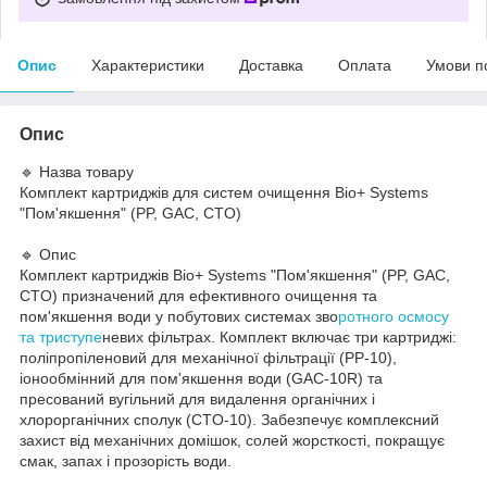
Опис
Характеристики
Доставка
Оплата
Умови п
Опис
🔹 Назва товару
Комплект картриджів для систем очищення Bio+ Systems
"Пом'якшення" (PP, GAC, CTO)
🔹 Опис
Комплект картриджів Bio+ Systems "Пом'якшення" (PP, GAC,
CTO) призначений для ефективного очищення та
пом'якшення води у побутових системах зво
ротного осмосу
та триступе
невих фільтрах. Комплект включає три картриджі:
поліпропіленовий для механічної фільтрації (PP-10),
іонообмінний для пом'якшення води (GAC-10R) та
пресований вугільний для видалення органічних і
хлорорганічних сполук (CTO-10). Забезпечує комплексний
захист від механічних домішок, солей жорсткості, покращує
смак, запах і прозорість води.