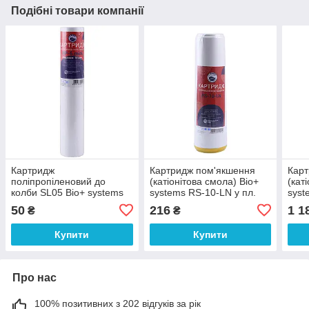
Подібні товари компанії
Картридж
Картридж пом'якшення
Карт
поліпропіленовий до
(катіонітова смола) Bio+
(кат
колби SL05 Bio+ systems
systems RS-10-LN у пл.
syst
PP-5 mini (10 мкм) (пара)
корпусі (000021013)
10″ 
50
216
1 1
₴
₴
(000021743)
Купити
Купити
Про нас
100% позитивних з 202 відгуків за рік