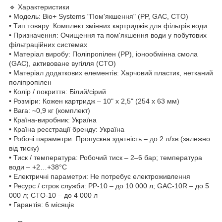
🔹 Характеристики
• Модель: Bio+ Systems "Пом'якшення" (PP, GAC, CTO)
• Тип товару: Комплект змінних картриджів для фільтрів води
• Призначення: Очищення та пом'якшення води у побутових
фільтраційних системах
• Матеріал виробу: Поліпропілен (PP), іонообмінна смола
(GAC), активоване вугілля (CTO)
• Матеріал додаткових елементів: Харчовий пластик, нетканий
поліпропілен
• Колір / покриття: Білий/сірий
• Розміри: Кожен картридж – 10" x 2,5" (254 x 63 мм)
• Вага: ~0,9 кг (комплект)
• Країна-виробник: Україна
• Країна реєстрації бренду: Україна
• Робочі параметри: Пропускна здатність – до 2 л/хв (залежно
від тиску)
• Тиск / температура: Робочий тиск – 2–6 бар; температура
води – +2…+38°C
• Електричні параметри: Не потребує електроживлення
• Ресурс / строк служби: PP-10 – до 10 000 л; GAC-10R – до 5
000 л; CTO-10 – до 4 000 л
• Гарантія: 6 місяців