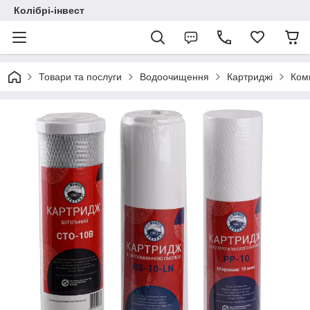
Колібрі-інвест
Товари та послуги
Водоочищення
Картриджі
Ком