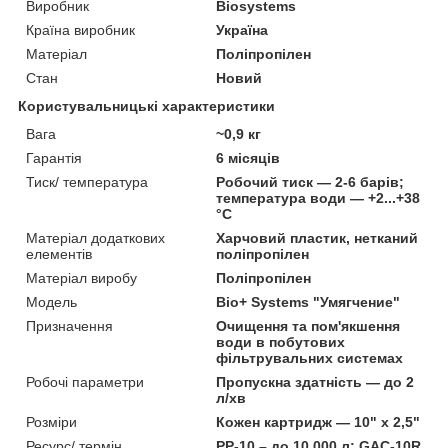
Виробник
Biosystems
Країна виробник
Україна
Матеріал
Поліпропілен
Стан
Новий
Користувальницькі характеристики
Вага
~0,9 кг
Гарантія
6 місяців
Тиск/ температура
Робочий тиск — 2-6 барів;
температура води — +2...+38
°C
Матеріал додаткових
Харчовий пластик, нетканий
елементів
поліпропілен
Матеріал виробу
Поліпропілен
Мoдель
Bio+ Systems "Умягчение"
Призначення
Очищення та пом'якшення
води в побутових
фільтрувальних системах
Робочі параметри
Пропускна здатність — до 2
л/хв
Розміри
Кожен картридж — 10" x 2,5"
Ресурс/ термін
PP-10 – до 10 000 л; GAC-10R