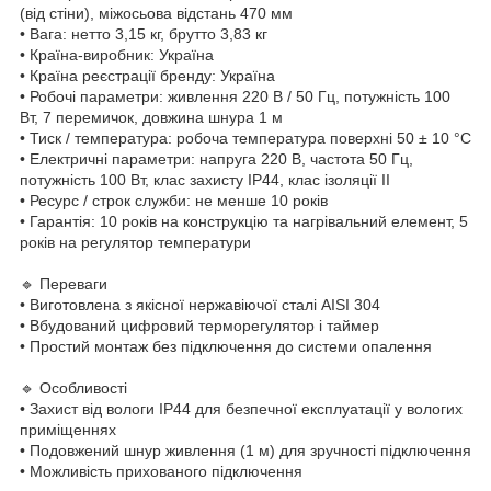
(від стіни), міжосьова відстань 470 мм
• Вага: нетто 3,15 кг, брутто 3,83 кг
• Країна-виробник: Україна
• Країна реєстрації бренду: Україна
• Робочі параметри: живлення 220 В / 50 Гц, потужність 100
Вт, 7 перемичок, довжина шнура 1 м
• Тиск / температура: робоча температура поверхні 50 ± 10 °С
• Електричні параметри: напруга 220 В, частота 50 Гц,
потужність 100 Вт, клас захисту IP44, клас ізоляції II
• Ресурс / строк служби: не менше 10 років
• Гарантія: 10 років на конструкцію та нагрівальний елемент, 5
років на регулятор температури
🔹 Переваги
• Виготовлена з якісної нержавіючої сталі AISI 304
• Вбудований цифровий терморегулятор і таймер
• Простий монтаж без підключення до системи опалення
🔹 Особливості
• Захист від вологи IP44 для безпечної експлуатації у вологих
приміщеннях
• Подовжений шнур живлення (1 м) для зручності підключення
• Можливість прихованого підключення