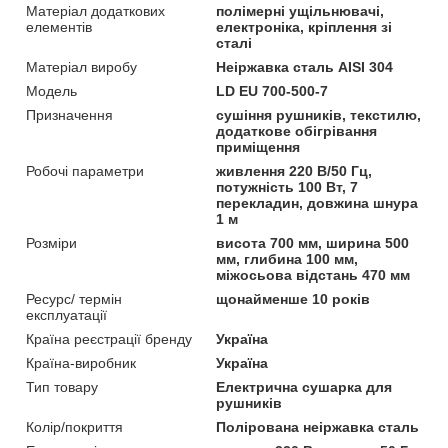
Матеріал додаткових
полімерні ущільнювачі,
елементів
електроніка, кріплення зі
сталі
Матеріал виробу
Неіржавка сталь AISI 304
Мoдель
LD EU 700-500-7
Призначення
сушіння рушників, текстилю,
додаткове обігрівання
приміщення
Робочі параметри
живлення 220 В/50 Гц,
потужність 100 Вт, 7
перекладин, довжина шнура
1 м
Розміри
висота 700 мм, ширина 500
мм, глибина 100 мм,
міжосьова відстань 470 мм
Ресурс/ термін
щонайменше 10 років
експлуатації
Країна реєстрації бренду
Україна
Країна-виробник
Україна
Тип товару
Електрична сушарка для
рушників
Колір/покриття
Полірована неіржавка сталь