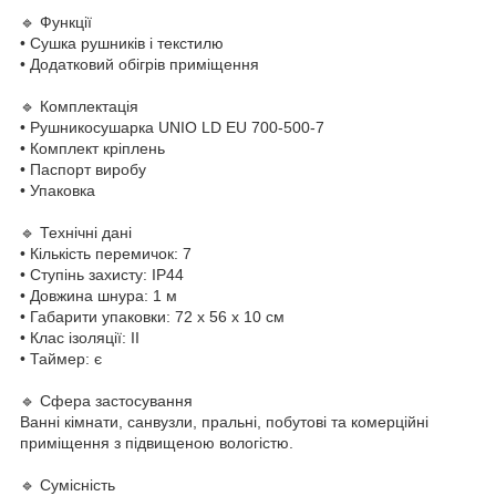
🔹 Функції
• Сушка рушників і текстилю
• Додатковий обігрів приміщення
🔹 Комплектація
• Рушникосушарка UNIO LD EU 700-500-7
• Комплект кріплень
• Паспорт виробу
• Упаковка
🔹 Технічні дані
• Кількість перемичок: 7
• Ступінь захисту: IP44
• Довжина шнура: 1 м
• Габарити упаковки: 72 х 56 х 10 см
• Клас ізоляції: II
• Таймер: є
🔹 Сфера застосування
Ванні кімнати, санвузли, пральні, побутові та комерційні
приміщення з підвищеною вологістю.
🔹 Сумісність