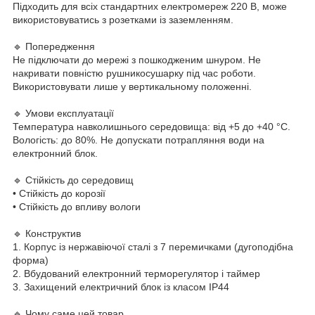
Підходить для всіх стандартних електромереж 220 В, може
використовуватись з розетками із заземленням.
🔹 Попередження
Не підключати до мережі з пошкодженим шнуром. Не
накривати повністю рушникосушарку під час роботи.
Використовувати лише у вертикальному положенні.
🔹 Умови експлуатації
Температура навколишнього середовища: від +5 до +40 °С.
Вологість: до 80%. Не допускати потрапляння води на
електронний блок.
🔹 Стійкість до середовищ
• Стійкість до корозії
• Стійкість до впливу вологи
🔹 Конструктив
1. Корпус із нержавіючої сталі з 7 перемичками (дугоподібна
форма)
2. Вбудований електронний терморегулятор і таймер
3. Захищений електричний блок із класом IP44
🔹 Чому саме цей товар