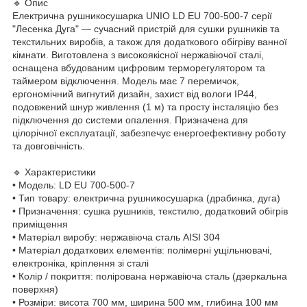
🔹 Опис
Електрична рушникосушарка UNIO LD EU 700-500-7 серії
"Лесенка Дуга" — сучасний пристрій для сушки рушників та
текстильних виробів, а також для додаткового обігріву ванної
кімнати. Виготовлена з високоякісної нержавіючої сталі,
оснащена вбудованим цифровим терморегулятором та
таймером відключення. Модель має 7 перемичок,
ергономічний вигнутий дизайн, захист від вологи IP44,
подовжений шнур живлення (1 м) та просту інсталяцію без
підключення до системи опалення. Призначена для
цілорічної експлуатації, забезпечує енергоефективну роботу
та довговічність.
🔹 Характеристики
• Модель: LD EU 700-500-7
• Тип товару: електрична рушникосушарка (драбинка, дуга)
• Призначення: сушка рушників, текстилю, додатковий обігрів
приміщення
• Матеріал виробу: нержавіюча сталь AISI 304
• Матеріал додаткових елементів: полімерні ущільнювачі,
електроніка, кріплення зі сталі
• Колір / покриття: полірована нержавіюча сталь (дзеркальна
поверхня)
• Розміри: висота 700 мм, ширина 500 мм, глибина 100 мм