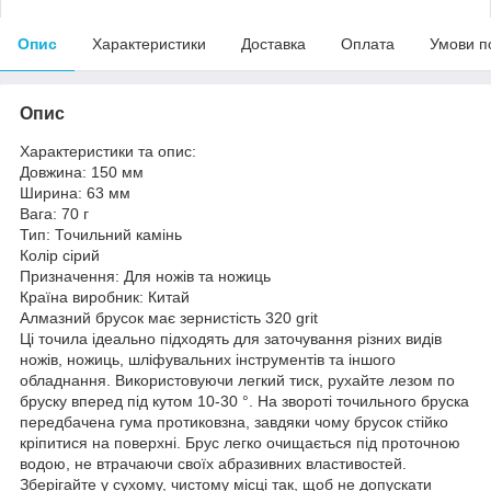
Опис
Характеристики
Доставка
Оплата
Умови п
Опис
Характеристики та опис:
Довжина: 150 мм
Ширина: 63 мм
Вага: 70 г
Тип: Точильний камінь
Колір сірий
Призначення: Для ножів та ножиць
Країна виробник: Китай
Алмазний брусок має зернистість 320 grit
Ці точила ідеально підходять для заточування різних видів
ножів, ножиць, шліфувальних інструментів та іншого
обладнання. Використовуючи легкий тиск, рухайте лезом по
бруску вперед під кутом 10-30 °. На звороті точильного бруска
передбачена гума протиковзна, завдяки чому брусок стійко
кріпитися на поверхні. Брус легко очищається під проточною
водою, не втрачаючи своїх абразивних властивостей.
Зберігайте у сухому, чистому місці так, щоб не допускати