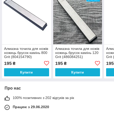
Алмазна точила для ножів
Алмазна точила для ножів
Алма
ножиць брусок камінь 800
ножиць брусок камінь 120
ножи
Grit (804154790)
Grit (486084251)
Grit
195
195
195
₴
₴
Купити
Купити
Про нас
100% позитивних з 202 відгуків за рік
Працює з 29.06.2020