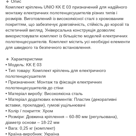
🔹 Опис
Комплект кріплень UNIO KK E 03 призначений для надійного
монтажу електричних полотенцесушителів різних типів і
розмірів. Виготовлений із високоякісної сталі з хромованим
покриттям, що забезпечує довговічність, стійкість до корозії та
естетичний вигляд. Універсальна конструкція дозволяє
використовувати комплект із більшістю моделей електричних
полотенцесушителів. Комплект містить усі необхідні елементи
для швидкого та безпечного встановлення.
🔹 Характеристики
• Модель: KK E 03
• Тип товару: Комплект кріплень для електричного
полотенцесушителя
• Призначення: Монтаж та фіксація електричних
полотенцесушителів до стіни
• Матеріал виробу: Високоякісна сталь
• Матеріал додаткових елементів: Пластик (декоративні
вставки, прокладки), гумові ущільнювачі
• Колір / покриття: Хром
• Розміри: Довжина кріплення – 60-80 мм (регульована),
діаметр основи – 18-22 мм
• Вага: 0,25 кг (комплект)
• Країна-виробник: Україна