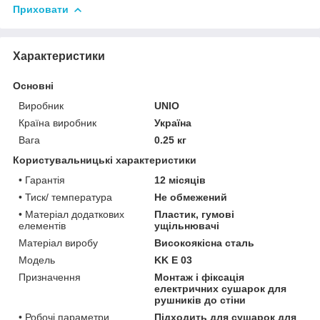
Приховати
Характеристики
Основні
Виробник
UNIO
Країна виробник
Україна
Вага
0.25 кг
Користувальницькі характеристики
• Гарантія
12 місяців
• Тиск/ температура
Не обмежений
• Матеріал додаткових
Пластик, гумові
елементів
ущільнювачі
Матеріал виробу
Високоякісна сталь
Мoдель
KK E 03
Призначення
Монтаж і фіксація
електричних сушарок для
рушників до стіни
• Робочі параметри
Підходить для сушарок для