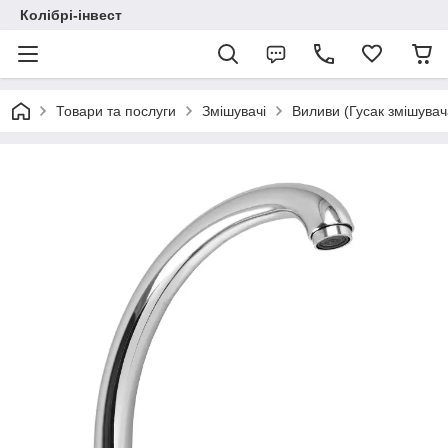
Колібрі-інвест
Товари та послуги
Змішувачі
Виливи (Гусак змішувач