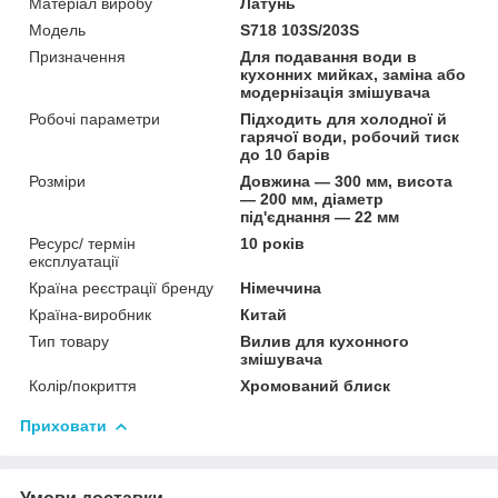
Матеріал виробу
Латунь
Мoдель
S718 103S/203S
Призначення
Для подавання води в
кухонних мийках, заміна або
модернізація змішувача
Робочі параметри
Підходить для холодної й
гарячої води, робочий тиск
до 10 барів
Розміри
Довжина — 300 мм, висота
— 200 мм, діаметр
під'єднання — 22 мм
Ресурс/ термін
10 років
експлуатації
Країна реєстрації бренду
Німеччина
Країна-виробник
Китай
Тип товару
Вилив для кухонного
змішувача
Колір/покриття
Хромований блиск
Приховати