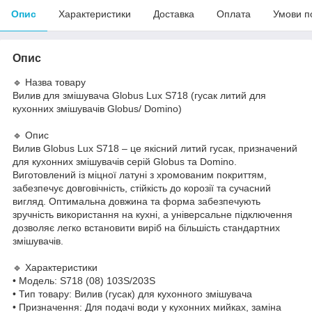
Опис
Характеристики
Доставка
Оплата
Умови п
Опис
🔹 Назва товару
Вилив для змішувача Globus Lux S718 (гусак литий для
кухонних змішувачів Globus/ Domino)
🔹 Опис
Вилив Globus Lux S718 – це якісний литий гусак, призначений
для кухонних змішувачів серій Globus та Domino.
Виготовлений із міцної латуні з хромованим покриттям,
забезпечує довговічність, стійкість до корозії та сучасний
вигляд. Оптимальна довжина та форма забезпечують
зручність використання на кухні, а універсальне підключення
дозволяє легко встановити виріб на більшість стандартних
змішувачів.
🔹 Характеристики
• Модель: S718 (08) 103S/203S
• Тип товару: Вилив (гусак) для кухонного змішувача
• Призначення: Для подачі води у кухонних мийках, заміна