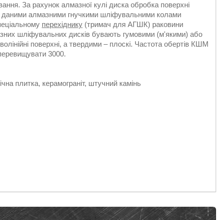
вання. За рахунок алмазної кулі диска обробка поверхні
ня даними алмазними гнучкими шліфувальними колами
спеціальному
перехіднику
(тримач для АГШК) раковини
азних шліфувальних дисків бувають гумовими (м'якими) або
олінійні поверхні, а твердими – плоскі. Частота обертів КШМ
перевищувати 3000.
ічна плитка, керамограніт, штучний камінь