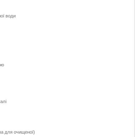
ної води
ою
алі
ала для очищеної)