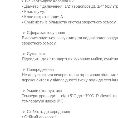
• Тип картриджа: Керамічний
• Діаметр підключення: 1/2″ (водопровід), 1/4″ (фільтр
• Клас шуму: I
• Клас витрати води: A
• Сумісність із більшістю систем зворотного осмосу
🔹 Сфера застосування
Використовується на кухнях для подачі водопровідно
зворотного осмосу.
🔹 Сумісність
Підходить для стандартних кухонних мийок, сумісний
🔹 Попередження
Не допускається використання агресивних хімічних
переконайтеся у відповідності тиску води до технічн
🔹 Умови експлуатації
Температура води — від +5°C до +70°C. Робочий ти
температурі нижче 0°C.
🔹 Стійкість до середовищ
• Стійкий до корозії