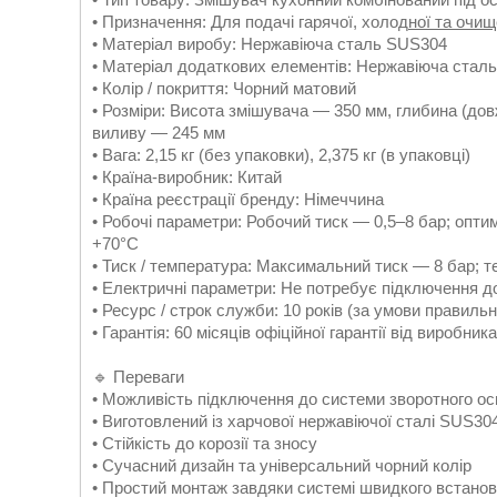
• Призначення: Для подачі гарячої, холод
ної та очищ
• Матеріал виробу: Нержавіюча сталь SUS304
• Матеріал додаткових елементів: Нержавіюча сталь,
• Колір / покриття: Чорний матовий
• Розміри: Висота змішувача — 350 мм, глибина (до
виливу — 245 мм
• Вага: 2,15 кг (без упаковки), 2,375 кг (в упаковці)
• Країна-виробник: Китай
• Країна реєстрації бренду: Німеччина
• Робочі параметри: Робочий тиск — 0,5–8 бар; оп
+70°C
• Тиск / температура: Максимальний тиск — 8 бар; 
• Електричні параметри: Не потребує підключення д
• Ресурс / строк служби: 10 років (за умови правильн
• Гарантія: 60 місяців офіційної гарантії від виробника
🔹 Переваги
• Можливість підключення до системи зворотного о
• Виготовлений із харчової нержавіючої сталі SUS30
• Стійкість до корозії та зносу
• Сучасний дизайн та універсальний чорний колір
• Простий монтаж завдяки системі швидкого встано