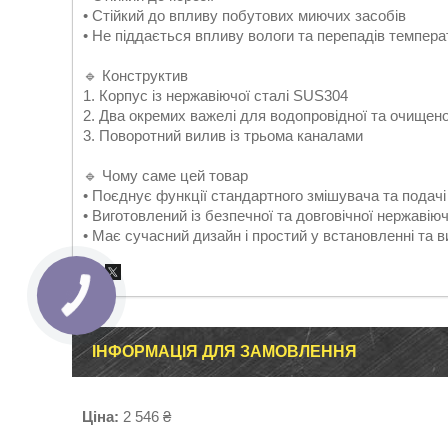
• Стійкий до впливу побутових миючих засобів
• Не піддається впливу вологи та перепадів темпера
🔹 Конструктив
1. Корпус із нержавіючої сталі SUS304
2. Два окремих важелі для водопровідної та очищено
3. Поворотний вилив із трьома каналами
🔹 Чому саме цей товар
• Поєднує функції стандартного змішувача та подач
• Виготовлений із безпечної та довговічної нержавіюч
• Має сучасний дизайн і простий у встановленні та в
ІНФОРМАЦІЯ ДЛЯ ЗАМОВЛЕННЯ
Ціна:
2 546 ₴