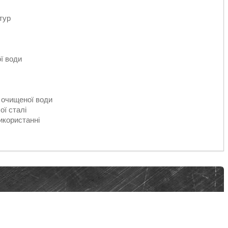
тур
ї води
і очищеної води
ої сталі
икористанні