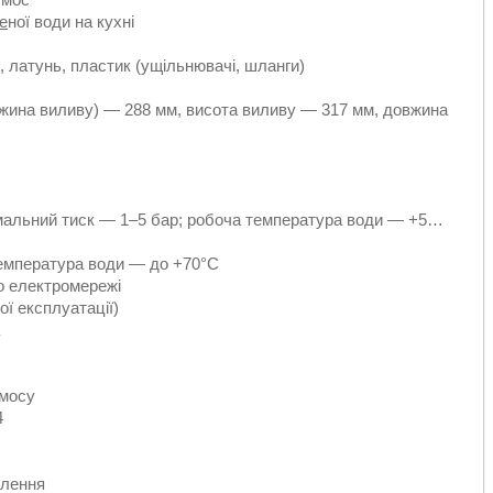
е
ної води на кухні
 латунь, пластик (ущільнювачі, шланги)
вжина виливу) — 288 мм, висота виливу — 317 мм, довжина
тимальний тиск — 1–5 бар; робоча температура води — +5…
температура води — до +70°C
о електромережі
ої експлуатації)
смосу
4
влення