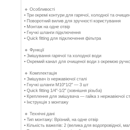
🔹 Особливості
• Три окремі контури для гарячої, холодної та очище
• Поворотний вилив для зручності користування
• Монтаж на одне отвір
• Гнучкі шланги підключення
• Quick fitting для підключення фільтра
🔹 Функції
• Змішування гарячої та холодної води
• Окремий канал для очищеної води з окремою ручк
🔹 Комплектація
• Змішувач із нержавіючої сталі
• Гнучкі шланги М10*1/2″ — 3 шт
• Quick fitting 1/4″-1/2″ (зовнішня різьба)
• Креплення для змішувача — гайка з нержавіючої ст
• Інструкція з монтажу
🔹 Технічні дані
• Тип монтажу: Врізний, на одне отвір
• Кількість важелів: 2 (велика для водопровідної, м