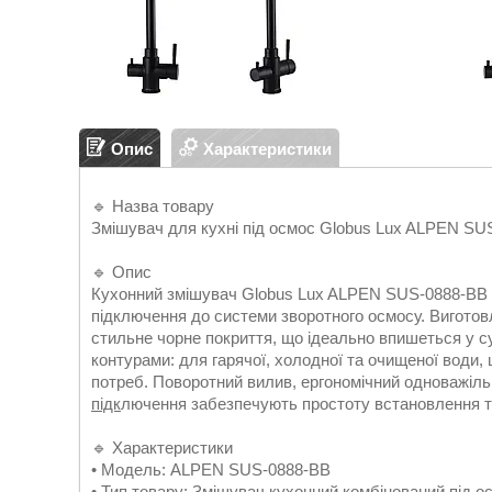
Опис
Характеристики
🔹 Назва товару
Змішувач для кухні під осмос Globus Lux ALPEN SU
🔹 Опис
Кухонний змішувач Globus Lux ALPEN SUS-0888-B
підключення до системи зворотного осмосу. Виготовл
стильне чорне покриття, що ідеально впишеться у с
контурами: для гарячої, холодної та очищеної води
потреб. Поворотний вилив, ергономічний одноважіль
підк
лючення забезпечують простоту встановлення та
🔹 Характеристики
• Модель: ALPEN SUS-0888-BB
• Тип товару: Змішувач кухонний комбінований під о