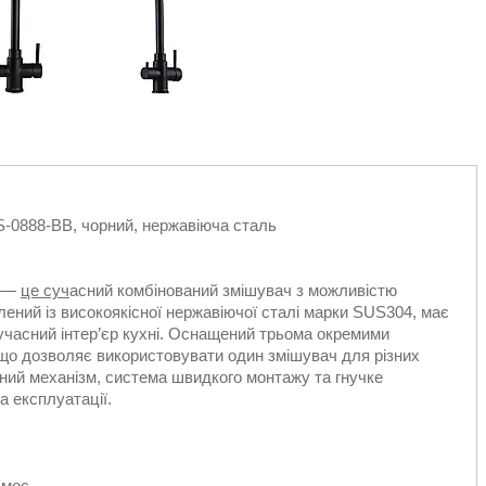
S-0888-BB, чорний, нержавіюча сталь
B —
це суч
асний комбінований змішувач з можливістю
ений із високоякісної нержавіючої сталі марки SUS304, має
учасний інтер’єр кухні. Оснащений трьома окремими
, що дозволяє використовувати один змішувач для різних
ний механізм, система швидкого монтажу та гнучке
 експлуатації.
смос