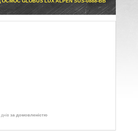
Д ОСМОС GLOBUS LUX ALPEN SUS-0888-BB
 днів
за домовленістю