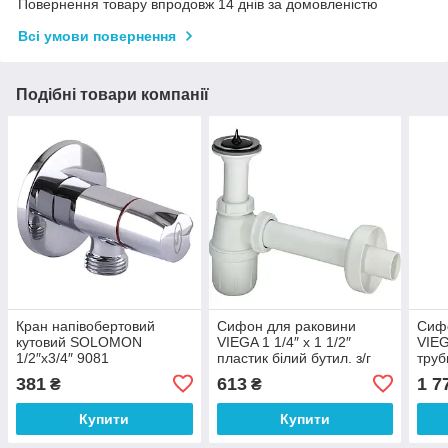
Повернення товару впродовж 14 днів за домовленістю
Всі умови повернення
Подібні товари компанії
Кран напівобертовий
Сифон для раковини
Сиф
кутовий SOLOMON
VIEGA 1 1/4″ x 1 1/2″
VIEG
1/2″х3/4″ 9081
пластик білий бутил. з/г
труб
(000005973)
309312 (000001123)
(000
381
613
1 7
₴
₴
Купити
Купити