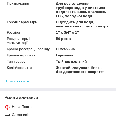
Призначення
Для розгалуження
трубопроводів у системах
водопостачання, опалення,
ГВС, холодної води
Робочі параметри
Підходить для води,
неагресивних рідин, повітря
Розміри
1″ x 3/4″ x 1″
Ресурс/ термін
50 років
експлуатації
Країна реєстрації бренду
Німеччина
Країна-виробник
Германия
Тип товару
Трійник нарізний
Колір/покриття
Жовтий, латунний блиск,
без додаткового покриття
Приховати
Умови доставки
Нова Пошта
Самовивіз