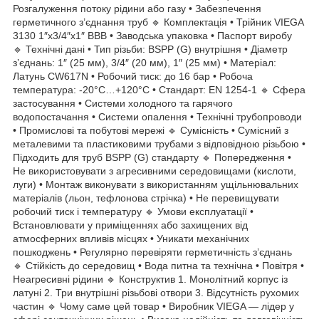
Розгалуження потоку рідини або газу • Забезпечення
герметичного з’єднання труб 🔹 Комплектація • Трійник VIEGA
3130 1″x3/4″x1″ ВВВ • Заводська упаковка • Паспорт виробу
🔹 Технічні дані • Тип різьби: BSPP (G) внутрішня • Діаметр
з’єднань: 1″ (25 мм), 3/4″ (20 мм), 1″ (25 мм) • Матеріал:
Латунь CW617N • Робочий тиск: до 16 бар • Робоча
температура: -20°C…+120°C • Стандарт: EN 1254-1 🔹 Сфера
застосування • Системи холодного та гарячого
водопостачання • Системи опалення • Технічні трубопроводи
• Промислові та побутові мережі 🔹 Сумісність • Сумісний з
металевими та пластиковими трубами з відповідною різьбою •
Підходить для труб BSPP (G) стандарту 🔹 Попередження •
Не використовувати з агресивними середовищами (кислоти,
луги) • Монтаж виконувати з використанням ущільнювальних
матеріалів (льон, тефлонова стрічка) • Не перевищувати
робочий тиск і температуру 🔹 Умови експлуатації •
Встановлювати у приміщеннях або захищених від
атмосферних впливів місцях • Уникати механічних
пошкоджень • Регулярно перевіряти герметичність з’єднань
🔹 Стійкість до середовищ • Вода питна та технічна • Повітря •
Неагресивні рідини 🔹 Конструктив 1. Монолітний корпус із
латуні 2. Три внутрішні різьбові отвори 3. Відсутність рухомих
частин 🔹 Чому саме цей товар • Виробник VIEGA — лідер у