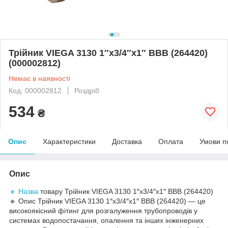
Трійник VIEGA 3130 1″x3/4″х1″ ВВВ (264420)
(000002812)
Немає в наявності
Код: 000002812
Роздріб
534
₴
Опис
Характеристики
Доставка
Оплата
Умови п
Опис
🔹 Назва
товару Трійник VIEGA 3130 1″x3/4″x1″ ВВВ (264420)
🔹 Опис Трійник VIEGA 3130 1″x3/4″x1″ ВВВ (264420) — це
високоякісний фітинг для розгалуження трубопроводів у
системах водопостачання, опалення та інших інженерних