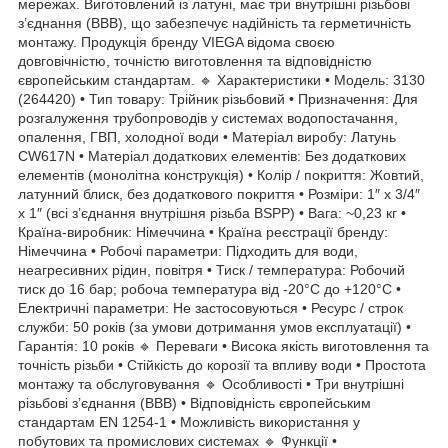
мережах. Виготовлений із латуні, має три внутрішні різьбові
з’єднання (ВВВ), що забезпечує надійність та герметичність
монтажу. Продукція бренду VIEGA відома своєю
довговічністю, точністю виготовлення та відповідністю
європейським стандартам. 🔹 Характеристики • Модель: 3130
(264420) • Тип товару: Трійник різьбовий • Призначення: Для
розгалуження трубопроводів у системах водопостачання,
опалення, ГВП, холодної води • Матеріал виробу: Латунь
CW617N • Матеріал додаткових елементів: Без додаткових
елементів (монолітна конструкція) • Колір / покриття: Жовтий,
латунний блиск, без додаткового покриття • Розміри: 1″ x 3/4″
x 1″ (всі з’єднання внутрішня різьба BSPP) • Вага: ~0,23 кг •
Країна-виробник: Німеччина • Країна реєстрації бренду:
Німеччина • Робочі параметри: Підходить для води,
неагресивних рідин, повітря • Тиск / температура: Робочий
тиск до 16 бар; робоча температура від -20°C до +120°C •
Електричні параметри: Не застосовуються • Ресурс / строк
служби: 50 років (за умови дотримання умов експлуатації) •
Гарантія: 10 років 🔹 Переваги • Висока якість виготовлення та
точність різьби • Стійкість до корозії та впливу води • Простота
монтажу та обслуговування 🔹 Особливості • Три внутрішні
різьбові з’єднання (ВВВ) • Відповідність європейським
стандартам EN 1254-1 • Можливість використання у
побутових та промислових системах 🔹 Функції •