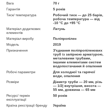
Вага
70 г
Гарантія
5 років
Тиск/ температура
Робочий тиск — до 25 барів,
робоча температура — від
-10 °C до +95 °C
Матеріал додаткових
Латунь
елементів
Матеріал виробу
Поліпропілен
Мoдель
2019
Призначення
З'єднання поліпропіленових
труб із запірною арматурою,
металевими трубами,
іншими елементами систем
водопостачання й опалення
Робочі параметри
Для холодної та гарячої
води, опалення
Розміри
Діаметр труби — 20 мм, різь
— 1/2| внутрішня, висота —
55 мм, довжина — 65 мм
Ресурс/ термін
50 років
експлуатації
Країна реєстрації бренду
Україна