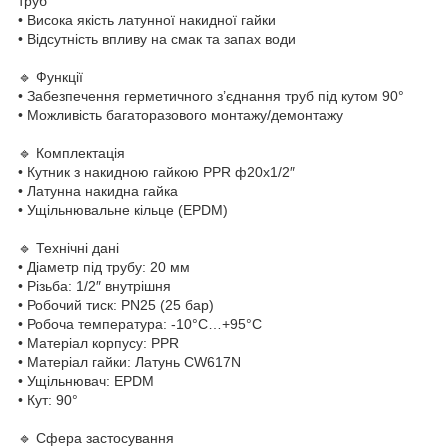
труб
• Висока якість латунної накидної гайки
• Відсутність впливу на смак та запах води
🔹 Функції
• Забезпечення герметичного з’єднання труб під кутом 90°
• Можливість багаторазового монтажу/демонтажу
🔹 Комплектація
• Кутник з накидною гайкою PPR ф20х1/2″
• Латунна накидна гайка
• Ущільнювальне кільце (EPDM)
🔹 Технічні дані
• Діаметр під трубу: 20 мм
• Різьба: 1/2″ внутрішня
• Робочий тиск: PN25 (25 бар)
• Робоча температура: -10°C…+95°C
• Матеріал корпусу: PPR
• Матеріал гайки: Латунь CW617N
• Ущільнювач: EPDM
• Кут: 90°
🔹 Сфера застосування