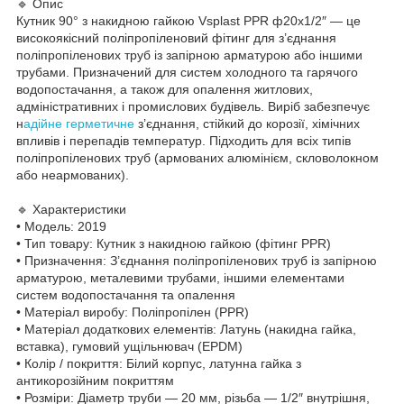
🔹 Опис
Кутник 90° з накидною гайкою Vsplast PPR ф20х1/2″ — це
високоякісний поліпропіленовий фітинг для з’єднання
поліпропіленових труб із запірною арматурою або іншими
трубами. Призначений для систем холодного та гарячого
водопостачання, а також для опалення житлових,
адміністративних і промислових будівель. Виріб забезпечує
н
адійне герметичне
з’єднання, стійкий до корозії, хімічних
впливів і перепадів температур. Підходить для всіх типів
поліпропіленових труб (армованих алюмінієм, скловолокном
або неармованих).
🔹 Характеристики
• Модель: 2019
• Тип товару: Кутник з накидною гайкою (фітинг PPR)
• Призначення: З’єднання поліпропіленових труб із запірною
арматурою, металевими трубами, іншими елементами
систем водопостачання та опалення
• Матеріал виробу: Поліпропілен (PPR)
• Матеріал додаткових елементів: Латунь (накидна гайка,
вставка), гумовий ущільнювач (EPDM)
• Колір / покриття: Білий корпус, латунна гайка з
антикорозійним покриттям
• Розміри: Діаметр труби — 20 мм, різьба — 1/2″ внутрішня,