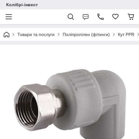
Колібрі-інвест
Товари та послуги
Поліпропілен (фітинги)
Кут PPR