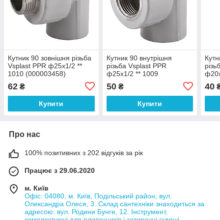
Кутник 90 зовнішня різьба
Кутник 90 внутрішня
Кутн
Vsplast PPR ф25х1/2 **
різьба Vsplast PPR
різь
1010 (000003458)
ф25х1/2 ** 1009
ф20х
(000003066)
(000
62
50
40
₴
₴
Купити
Купити
Про нас
100% позитивних з 202 відгуків за рік
Працює з 29.06.2020
м. Київ
Офіс: 04080, м. Київ, Подільський район, вул.
Олександра Олеся, 3. Склад сантехніки знаходиться за
адресою: вул. Родини Бунге, 12. Інструмент,
комплектуючі для плиточників і затирочні суміші