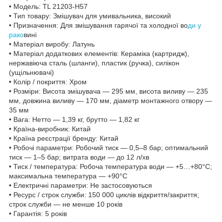
• Модель: TL 21203-H57
• Тип товару: Змішувач для умивальника, високий
• Призначення: Для змішування гарячої та холодної во
ди у
рако
вині
• Матеріал виробу: Латунь
• Матеріал додаткових елементів: Кераміка (картридж),
нержавіюча сталь (шланги), пластик (ручка), силікон
(ущільнювачі)
• Колір / покриття: Хром
• Розміри: Висота змішувача — 295 мм, висота виливу — 235
мм, довжина виливу — 170 мм, діаметр монтажного отвору —
35 мм
• Вага: Нетто — 1,39 кг, брутто — 1,82 кг
• Країна-виробник: Китай
• Країна реєстрації бренду: Китай
• Робочі параметри: Робочий тиск — 0,5–8 бар; оптимальний
тиск — 1–5 бар; витрата води — до 12 л/хв
• Тиск / температура: Робоча температура води — +5…+80°C;
максимальна температура — +90°C
• Електричні параметри: Не застосовуються
• Ресурс / строк служби: 150 000 циклів відкриття/закриття;
строк служби — не менше 10 років
• Гарантія: 5 років