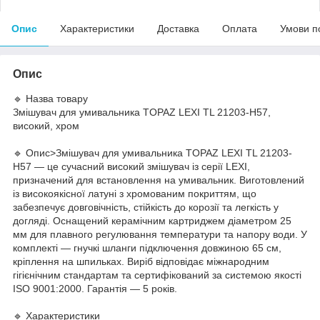
Опис
Характеристики
Доставка
Оплата
Умови п
Опис
🔹 Назва товару
Змішувач для умивальника TOPAZ LEXI TL 21203-H57,
високий, хром
🔹 Опис>Змішувач для умивальника TOPAZ LEXI TL 21203-
H57 — це сучасний високий змішувач із серії LEXI,
призначений для встановлення на умивальник. Виготовлений
із високоякісної латуні з хромованим покриттям, що
забезпечує довговічність, стійкість до корозії та легкість у
догляді. Оснащений керамічним картриджем діаметром 25
мм для плавного регулювання температури та напору води. У
комплекті — гнучкі шланги підключення довжиною 65 см,
кріплення на шпильках. Виріб відповідає міжнародним
гігієнічним стандартам та сертифікований за системою якості
ISO 9001:2000. Гарантія — 5 років.
🔹 Характеристики