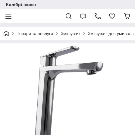
Колібрі-інвест
Товари та послуги
Змішувачі
Змішувачі для умиваль