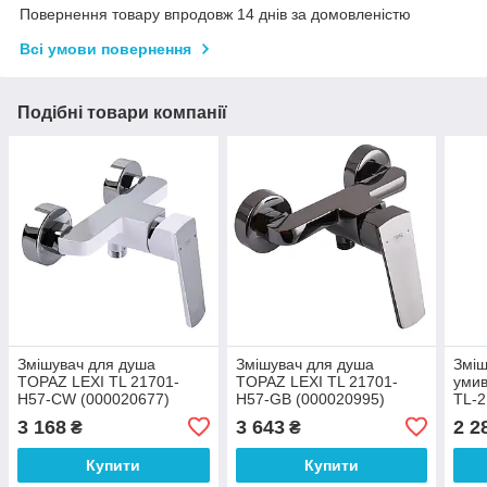
Повернення товару впродовж 14 днів за домовленістю
Всі умови повернення
Подібні товари компанії
Змішувач для душа
Змішувач для душа
Зміш
TOPAZ LEXI TL 21701-
TOPAZ LEXI TL 21701-
умив
H57-CW (000020677)
H57-GB (000020995)
TL-2
(000
3 168
3 643
2 2
₴
₴
Купити
Купити