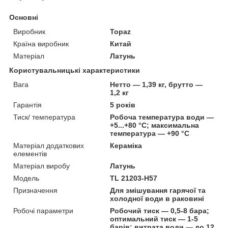
Основні
Виробник
Topaz
Країна виробник
Китай
Матеріал
Латунь
Користувальницькі характеристики
Вага
Нетто — 1,39 кг, брутто —
1,2 кг
Гарантія
5 років
Тиск/ температура
Робоча температура води —
+5...+80 °C; максимальна
температура — +90 °C
Матеріал додаткових
Кераміка
елементів
Матеріал виробу
Латунь
Мoдель
TL 21203-H57
Призначення
Для змішування гарячої та
холодної води в раковині
Робочі параметри
Робочий тиск — 0,5-8 бара;
оптимальний тиск — 1-5
барів; витрата води — до 12