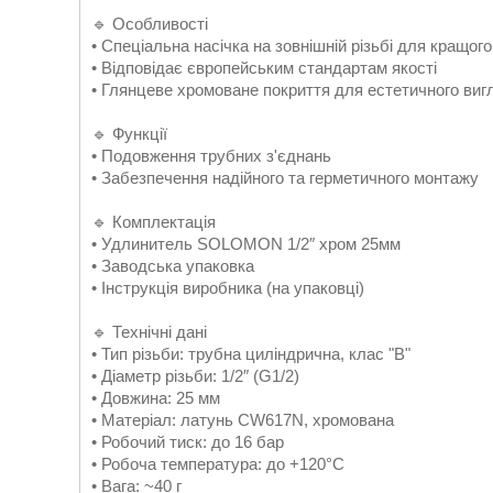
🔹 Особливості
• Спеціальна насічка на зовнішній різьбі для кращо
• Відповідає європейським стандартам якості
• Глянцеве хромоване покриття для естетичного виг
🔹 Функції
• Подовження трубних з'єднань
• Забезпечення надійного та герметичного монтажу
🔹 Комплектація
• Удлинитель SOLOMON 1/2″ хром 25мм
• Заводська упаковка
• Інструкція виробника (на упаковці)
🔹 Технічні дані
• Тип різьби: трубна циліндрична, клас "B"
• Діаметр різьби: 1/2″ (G1/2)
• Довжина: 25 мм
• Матеріал: латунь CW617N, хромована
• Робочий тиск: до 16 бар
• Робоча температура: до +120°C
• Вага: ~40 г