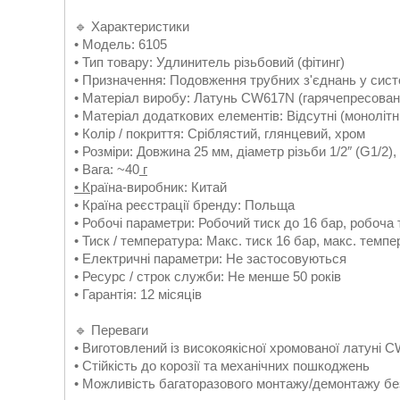
🔹 Характеристики
• Модель: 6105
• Тип товару: Удлинитель різьбовий (фітинг)
• Призначення: Подовження трубних з'єднань у сист
• Матеріал виробу: Латунь CW617N (гарячепресован
• Матеріал додаткових елементів: Відсутні (монолітн
• Колір / покриття: Сріблястий, глянцевий, хром
• Розміри: Довжина 25 мм, діаметр різьби 1/2″ (G1/2)
• Вага: ~40
г
• К
раїна-виробник: Китай
• Країна реєстрації бренду: Польща
• Робочі параметри: Робочий тиск до 16 бар, робоча
• Тиск / температура: Макс. тиск 16 бар, макс. темп
• Електричні параметри: Не застосовуються
• Ресурс / строк служби: Не менше 50 років
• Гарантія: 12 місяців
🔹 Переваги
• Виготовлений із високоякісної хромованої латуні 
• Стійкість до корозії та механічних пошкоджень
• Можливість багаторазового монтажу/демонтажу бе