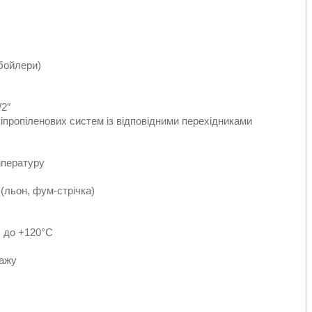
 бойлери)
/2″
іпропіленових систем із відповідними перехідниками
мпературу
(льон, фум-стрічка)
C до +120°C
тажу