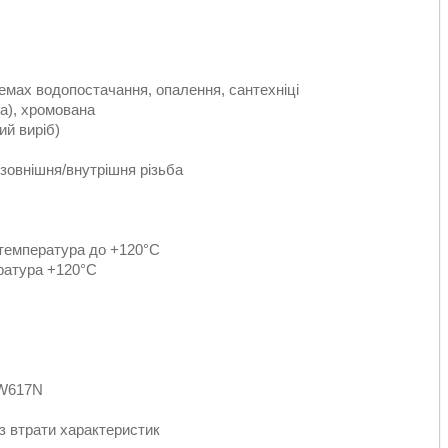
емах водопостачання, опалення, сантехніці
а), хромована
ий виріб)
, зовнішня/внутрішня різьба
 температура до +120°C
ература +120°C
CW617N
з втрати характеристик