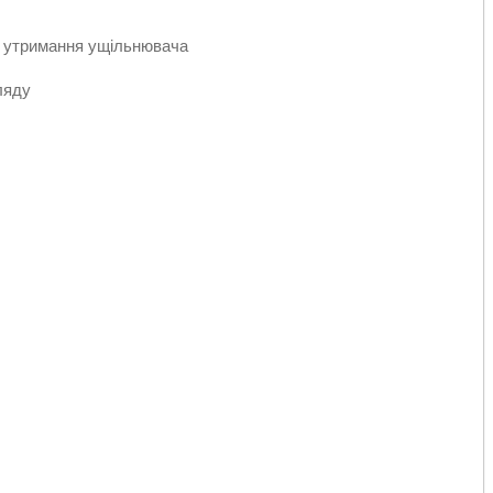
го утримання ущільнювача
ляду