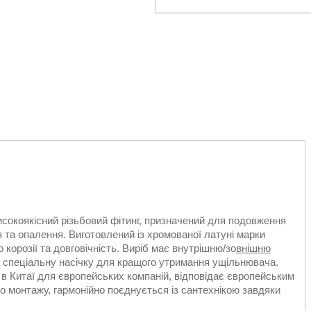
окоякісний різьбовий фітинг, призначений для подовження
 та опалення. Виготовлений із хромованої латуні марки
 корозії та довговічність. Виріб має внутрішню/зо
внішню
 та спеціальну насічку для кращого утримання ущільнювача.
 Китаї для європейських компаній, відповідає європейським
го монтажу, гармонійно поєднується із сантехнікою завдяки