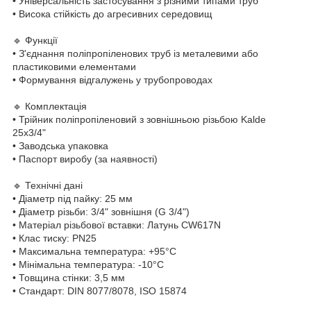
• Універсальність застосування з різними типами труб
• Висока стійкість до агресивних середовищ
🔹 Функції
• З'єднання поліпропіленових труб із металевими або
пластиковими елементами
• Формування відгалужень у трубопроводах
🔹 Комплектація
• Трійник поліпропіленовий з зовнішньою різьбою Kalde
25х3/4"
• Заводська упаковка
• Паспорт виробу (за наявності)
🔹 Технічні дані
• Діаметр під пайку: 25 мм
• Діаметр різьби: 3/4" зовнішня (G 3/4")
• Матеріал різьбової вставки: Латунь CW617N
• Клас тиску: PN25
• Максимальна температура: +95°C
• Мінімальна температура: -10°C
• Товщина стінки: 3,5 мм
• Стандарт: DIN 8077/8078, ISO 15874