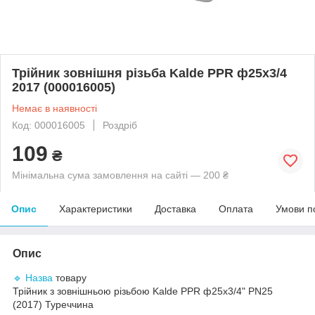
Трійник зовнішня різьба Kalde PPR ф25х3/4
2017 (000016005)
Немає в наявності
Код: 000016005
Роздріб
109
₴
Мінімальна сума замовлення на сайті — 200 ₴
Опис
Характеристики
Доставка
Оплата
Умови п
Опис
🔹 Назва
товару
Трійник з зовнішньою різьбою Kalde PPR ф25х3/4" PN25
(2017) Туреччина