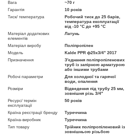
Вага
~70 г
Гарантія
10 років
Тиск/ температура
Робочий тиск до 25 барів,
температура експлуатації
від -10 °C до +95 °C
Матеріал додаткових
Латунь
елементів
Матеріал виробу
Поліпропілен
Мoдель
Kalde PPR ф25х3/4" 2017
Призначення
З'єднання поліпропіленових
труб із запірною арматурою
або іншими трубами
Робочі параметри
Для холодної та гарячої
води, опалення
Розміри
Відведення під трубу 25 мм,
зовнішня різь 3/4"
Ресурс/ термін
50 років
експлуатації
Країна реєстрації бренду
Туреччина
Країна-виробник
Туреччина
Тип товару
Трійник поліпропіленовий із
зовнішньою різьбою