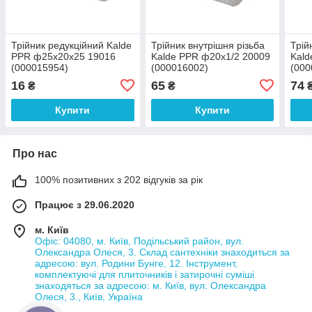
Трійник редукційний Kalde
Трійник внутрішня різьба
Трій
PPR ф25х20х25 19016
Kalde PPR ф20х1/2 20009
Kald
(000015954)
(000016002)
(000
16
65
74
₴
₴
Купити
Купити
Про нас
100% позитивних з 202 відгуків за рік
Працює з 29.06.2020
м. Київ
Офіс: 04080, м. Київ, Подільський район, вул.
Олександра Олеся, 3. Склад сантехніки знаходиться за
адресою: вул. Родини Бунге, 12. Інструмент,
комплектуючі для плиточників і затирочні суміші
знаходяться за адресою: м. Київ, вул. Олександра
Олеся, 3., Київ, Україна