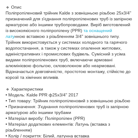
🔹 Опис
Поліпропіленовий трійник Kalde з зовнішньою різьбою 25х3/4"
призначений для з'єднання поліпропіленових труб із запірною
арматурою або іншими трубопроводами. Виріб виготовлений
із високоякісного поліпропілену (PPR)
та оснащений
лату
нною вставкою з різьбленням 3/4" зовнішнього типу.
Трійник використовується у системах холодного та гарячого
водопостачання, а також у системах опалення житлових,
адміністративних і промислових будівель. Сумісний з усіма
видами поліпропіленових труб, включаючи армовані
алюмінієвою фольгою, скловолокном або неармовані.
Відзначається довговічністю, простотою монтажу, стійкістю до
корозії та хімічних впливів.
🔹 Характеристики
• Модель: Kalde PPR ф25х3/4" 2017
• Тип товару: Трійник поліпропіленовий з зовнішньою різьбою
• Призначення: З'єднання поліпропіленових труб із запірною
арматурою або іншими трубами
• Матеріал виробу: Поліпропілен (PPR)
• Матеріал додаткових елементів: Латунь (вставка з
різьбленням)
• Колір / покриття: Білий, латунна вставка