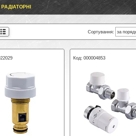
 РАДІАТОРНІ
022029
000004853