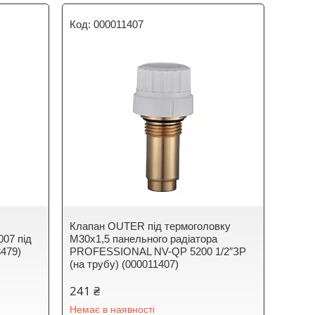
000011407
Клапан OUTER під термоголовку
07 під
М30x1,5 панельного радіатора
479)
PROFESSIONAL NV-QP 5200 1/2″ЗР
(на трубу) (000011407)
241 ₴
Немає в наявності