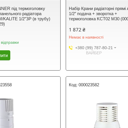
NNER під термоголовку
Набір Крани радіаторні прям
панельного радіатора
1/2″ подача + зворотка +
KALITE 1/2″ЗР (в трубу)
термоголовка KCT02 М30 (00
29)
1 872 ₴
Немає в наявності
 відправки
+380 (99) 787-80-21
ВАЙБЕР
пити
023558
000023582