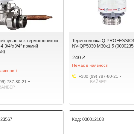
дмiшування з термоголовкою
Термоголовка Q PROFESSION
4 3/4″х3/4″ прямий
NV-QP5030 M30х1,5 (0000235
58)
240 ₴
Немає в наявності
аявності
+380 (99) 787-80-21
99) 787-80-21
ВАЙБЕР
ВАЙБЕР
023567
000012103