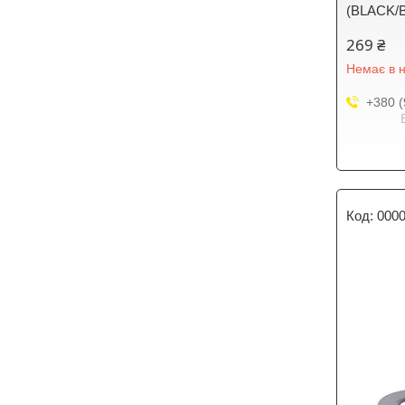
(BLACK/B
269 ₴
Немає в н
+380 (
000