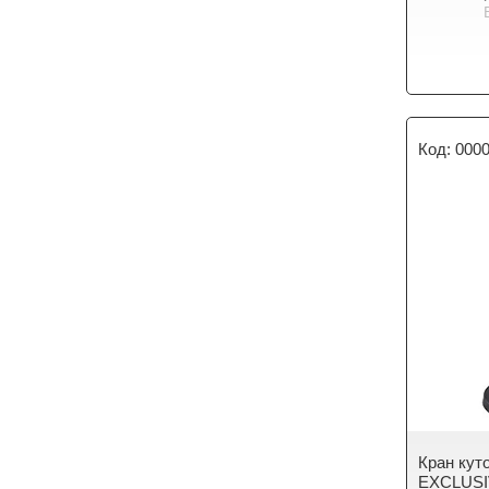
000
Кран ку
EXCLUSIV