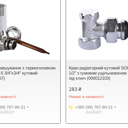
дмiшування з термоголовкою
Кран радіаторний кутовий 
5 3/4″х3/4″ кутовий
1/2″ з гумовим ущільнювачем
67)
під ключ (000012103)
283 ₴
аявності
Немає в наявності
99) 787-80-21
+380 (99) 787-80-21
ВАЙБЕР
ВАЙБЕР