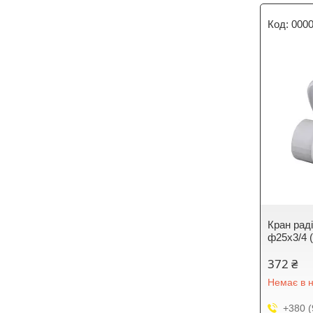
000
Кран рад
ф25x3/4 (
372 ₴
Немає в н
+380 (