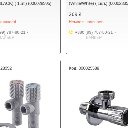
LACK) ( 1шт.) (000028995)
(White/White) ( 1шт.) (0000289
269 ₴
аявності
Немає в наявності
99) 787-80-21
+380 (99) 787-80-21
ВАЙБЕР
ВАЙБЕР
028992
000029588