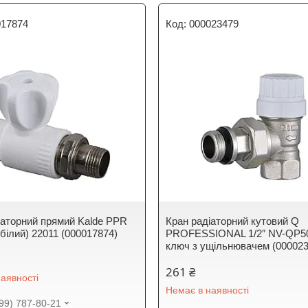
017874
000023479
іаторний прямий Kalde PPR
Кран радіаторний кутовий Q
білий) 22011 (000017874)
PROFESSIONAL 1/2″ NV-QP50
ключ з ущільнювачем (000023
261 ₴
аявності
Немає в наявності
99) 787-80-21