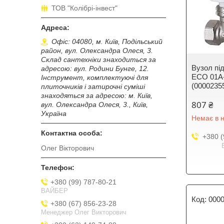
ТОВ "Колібрі-інвест"
Офіс: 04080, м. Київ, Подільський
район, вул. Олександра Олеся, 3.
Склад сантехніки знаходиться за
Вузол пi
адресою: вул. Родини Бунге, 12.
ECO 01A-
Інструмент, комплектуючі для
(0000235
плиточників і затирочні суміші
знаходяться за адресою: м. Київ,
807 ₴
вул. Олександра Олеся, 3., Київ,
Україна
Немає в н
+380 (
Олег Вікторович
+380 (99) 787-80-21
ВАЙБЕР
000
+380 (67) 856-23-28
Менеджер Олег Викторович