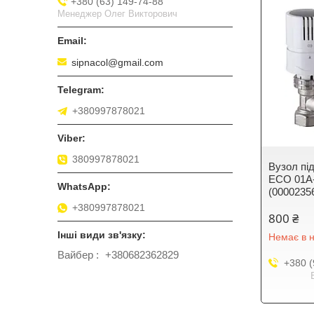
+380 (63) 149-74-88
Менеджер Олег Викторович
sipnacol@gmail.com
+380997878021
380997878021
Вузол пi
ECO 01A-
(0000235
+380997878021
800 ₴
Немає в н
Вайбер
+380682362829
+380 (