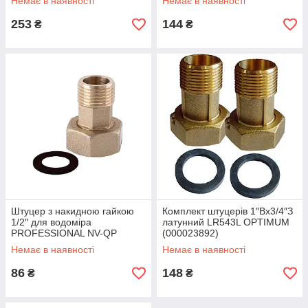
Немає в наявності
Немає в наявності
253
144
₴
₴
Штуцер з накидною гайкою
Комплект штуцерів 1″Вх3/4″З
1/2″ для водоміра
латунний LR543L OPTIMUM
PROFESSIONAL NV-QP
(000023892)
(1520) 1 штука (000013957)
Немає в наявності
Немає в наявності
86
148
₴
₴