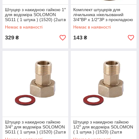
Штуцер з накидною гайкою 1″
Комплект штуцерів для
для водоміра SOLOMON
лічильника нікельований
SG11 ( 1 штука ) (1520) (2шт.в
3/4″ВР х 1/2″ЗР з прокладкою
коробці) (000001121)
Б2709-1КбА(нк) VA
Немає в наявності
Немає в наявності
(000026248)
329
143
₴
₴
Штуцер з накидною гайкою
Штуцер з накидною гайкою
3/4″ для водоміра SOLOMON
1/2″ для водоміра SOLOMON
SG11 ( 1 штука ) (1520) (2шт.в
( 1 штука ) (1520) (2шт.в
коробці) (000001118)
коробці) (000001226)