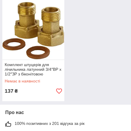
Комплект штуцерів для
лічильника латунний 3/4″ВР х
1/2″ЗР з біконітовою
прокладкою Б2709-1КбА
Немає в наявності
(000026254)
137
₴
Про нас
100% позитивних з 201 відгука за рік