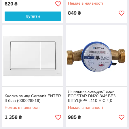
(000003372)
620
Немає в наявності
₴
849
₴
Купити
Лічильник холодної води
Кнопка змиву Cersanit ENTER
ECOSTAR DN20 3/4″ БЕЗ
II біла (000028819)
ШТУЦЕРА L110 E-C 4,0
(000021864)
Немає в наявності
Немає в наявності
1 358
985
₴
₴