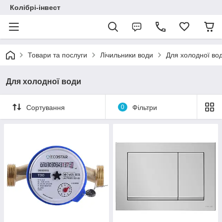
Колібрі-інвест
Товари та послуги
Лічильники води
Для холодної во
Для холодної води
Сортування
0
Фільтри