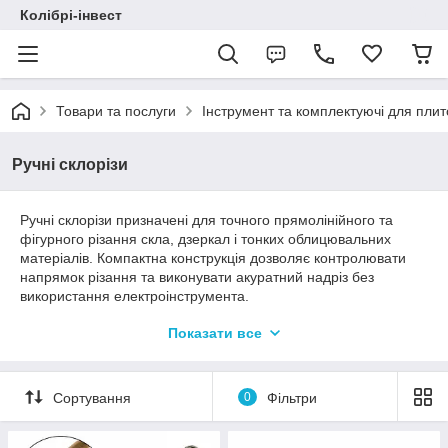
Колібрі-інвест
Товари та послуги
Інструмент та комплектуючі для пли
Ручні склорізи
Ручні склорізи призначені для точного прямолінійного та
фігурного різання скла, дзеркал і тонких облицювальних
матеріалів. Компактна конструкція дозволяє контролювати
напрямок різання та виконувати акуратний надріз без
використання електроінструмента.
У групі представлені роликові, алмазні та масляні склорізи
Показати все
для побутового і професійного застосування.
Сортування
0
Фільтри