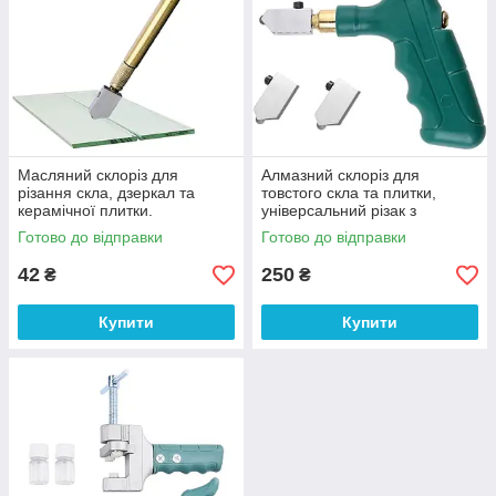
Масляний склоріз для
Алмазний склоріз для
різання скла, дзеркал та
товстого скла та плитки,
керамічної плитки.
універсальний різак з
(861119536)
роликом, інструмент для
Готово до відправки
Готово до відправки
точного різання (702895441)
42
250
₴
₴
Купити
Купити