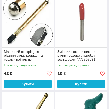
Масляний склоріз для
Змінний наконечник для
різання скла, дзеркал та
ручки-гравера з карбіду
керамічної плитки.
вольфраму (773707891)
(575293835)
Готово до відправки
Готово до відправки
42
10
₴
₴
Купити
Купити