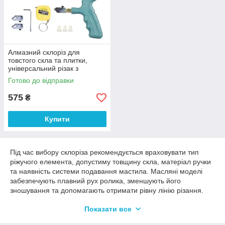
Алмазний склоріз для
товстого скла та плитки,
універсальний різак з
роликом, інструмент для
Готово до відправки
точного різання (918412312)
575
₴
Купити
Під час вибору склоріза рекомендується враховувати тип
ріжучого елемента, допустиму товщину скла, матеріал ручки
та наявність системи подавання мастила. Масляні моделі
забезпечують плавний рух ролика, зменшують його
зношування та допомагають отримати рівну лінію різання.
Перед початком роботи поверхню потрібно очистити від пилу
Показати все
та забруднень. Різання слід виконувати одним рівномірним
рухом без повторного проведення по тій самій лінії.