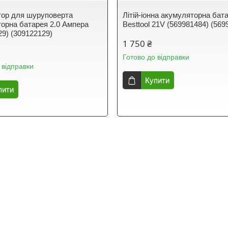
ор для шуруповерта
Літій-іонна акумуляторна бат
орна батарея 2.0 Ампера
Besttool 21V (569981484) (569
29) (309122129)
1 750 ₴
Готово до відправки
 відправки
Купити
пити