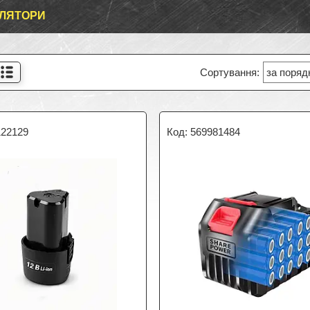
ЛЯТОРИ
122129
569981484