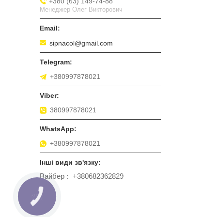
+380 (63) 149-74-88
Менеджер Олег Викторович
sipnacol@gmail.com
+380997878021
380997878021
+380997878021
Вайбер
+380682362829