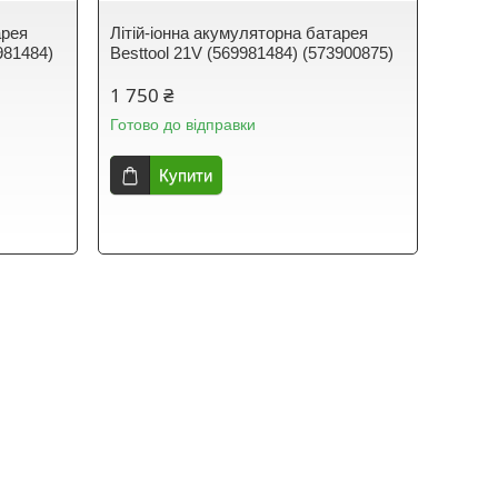
арея
Літій-іонна акумуляторна батарея
981484)
Besttool 21V (569981484) (573900875)
1 750 ₴
Готово до відправки
Купити