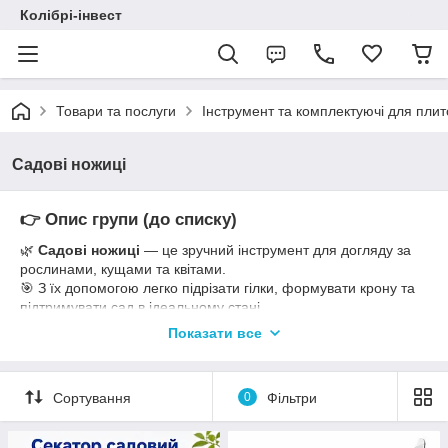
Колібрі-інвест
Товари та послуги
Інструмент та комплектуючі для пли
Садові ножиці
👉 Опис групи (до списку)
🌿
Садові ножиці
— це зручний інструмент для догляду за
рослинами, кущами та квітами.
🎯 З їх допомогою легко підрізати гілки, формувати крону та
підтримувати сад в ідеальному стані.
💪 У каталозі представлені моделі для побутового та
Показати все
професійного використання.
Сортування
0
Фільтри