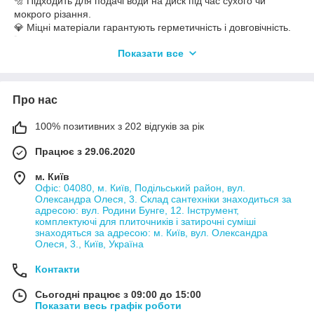
🔩 Підходить для подачі води на диск під час сухого чи
мокрого різання.
💎 Міцні матеріали гарантують герметичність і довговічність.
🚀 Замовляйте вже сьогодні — і ваш плиткоріз працюватиме
Показати все
довше!
Про нас
100% позитивних з 202 відгуків за рік
Працює з 29.06.2020
м. Київ
Офіс: 04080, м. Київ, Подільський район, вул.
Олександра Олеся, 3. Склад сантехніки знаходиться за
адресою: вул. Родини Бунге, 12. Інструмент,
комплектуючі для плиточників і затирочні суміші
знаходяться за адресою: м. Київ, вул. Олександра
Олеся, 3., Київ, Україна
Контакти
Сьогодні працює з 09:00 до 15:00
Показати весь графік роботи