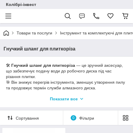
Колібрі-інвест
Товари та послуги
Інструмент та комплектуючі для пли
Гнучкий шланг для плиткоріза
🛠
Гнучкий шланг для плиткоріза
— це зручний аксесуар,
що забезпечує подачу води до робочого диска під час
різання плитки.
🎯 Він знижує перегрів інструмента, зменшує утворення пилу
та продовжує термін служби алмазного диска.
💪 Завдяки гнучкості та міцним матеріалам шланг легко
Показати все
під’єднується й підходить для різних моделей плиткорізів.
Сортування
0
Фільтри