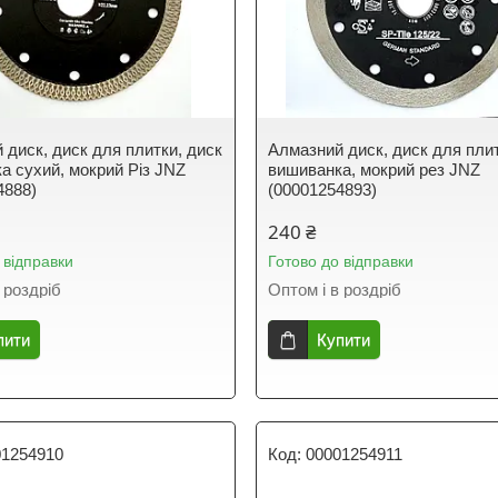
 диск, диск для плитки, диск
Алмазний диск, диск для плит
а сухий, мокрий Різ JNZ
вишиванка, мокрий рез JNZ
4888)
(00001254893)
240 ₴
 відправки
Готово до відправки
 роздріб
Оптом і в роздріб
пити
Купити
01254910
00001254911