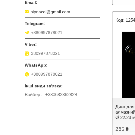
sipnacol@gmail.com
125
+380997878021
380997878021
+380997878021
Вайбер
+380682362829
Диск для
алмазний
Ø 22.23 
265 ₴