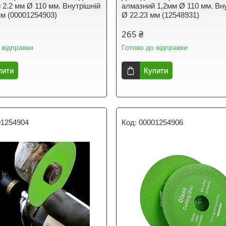
 2.2 мм Ø 110 мм. Внутрішній
алмазний 1,2мм Ø 110 мм. Вн
мм (00001254903)
Ø 22.23 мм (12548931)
265 ₴
 відправки
Готово до відправки
пити
Купити
01254904
00001254906