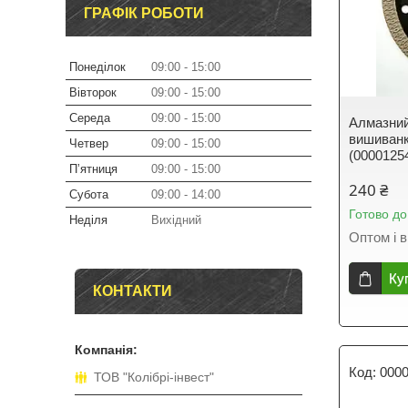
ГРАФІК РОБОТИ
Понеділок
09:00
15:00
Вівторок
09:00
15:00
Середа
09:00
15:00
Алмазний
вишиванк
Четвер
09:00
15:00
(0000125
Пʼятниця
09:00
15:00
240 ₴
Субота
09:00
14:00
Готово до
Неділя
Вихідний
Оптом і в
Ку
КОНТАКТИ
000
ТОВ "Колібрі-інвест"