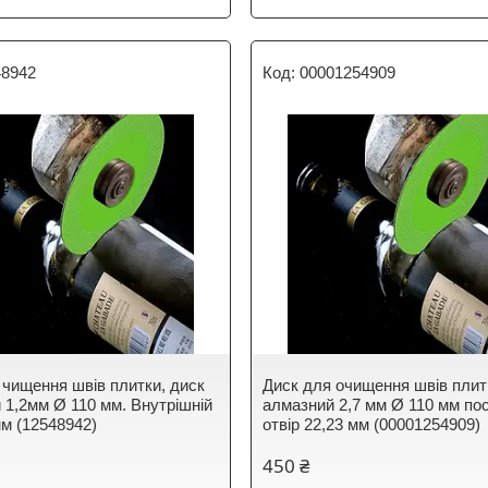
48942
00001254909
 чищення швів плитки, диск
Диск для очищення швів плит
 1,2мм Ø 110 мм. Внутрішній
алмазний 2,7 мм Ø 110 мм по
мм (12548942)
отвір 22,23 мм (00001254909)
450 ₴