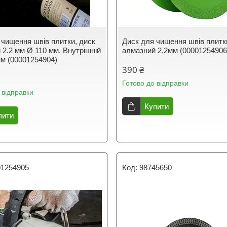
 чищення швів плитки, диск
Диск для чищення швів плитк
 2.2 мм Ø 110 мм. Внутрішній
алмазний 2,2мм (00001254906
мм (00001254904)
390 ₴
Готово до відправки
 відправки
Купити
пити
01254905
98745650