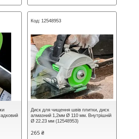
12548953
ки
Диск для чищення швів плитки, диск
садковий
алмазний 1,2мм Ø 110 мм. Внутрішній
Ø 22.23 мм (12548953)
265 ₴