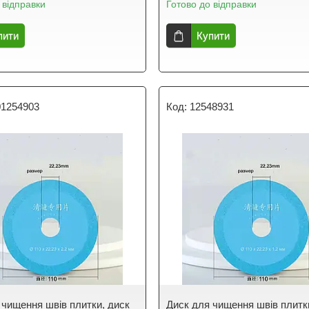
 відправки
Готово до відправки
пити
Купити
01254903
12548931
 чищення швів плитки, диск
Диск для чищення швів плитк