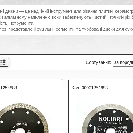
ні диски
— це надійний інструмент для різання плитки, керамогра
и алмазному напиленню вони забезпечують чистий і точний різ б
ість інструмента.
лозі представлені суцільні, сегментні та турбовані диски для сух
01254888
00001254893