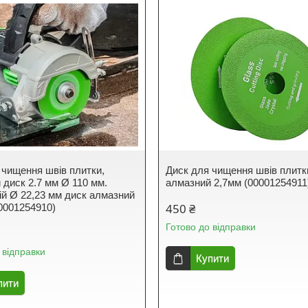
 чищення швів плитки,
Диск для чищення швів плитк
 диск 2.7 мм Ø 110 мм.
алмазний 2,7мм (00001254911
ій Ø 22,23 мм диск алмазний
450 ₴
00001254910)
Готово до відправки
 відправки
Купити
пити