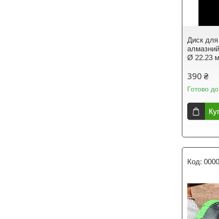
Диск для
алмазний
Ø 22.23 
390 ₴
Готово до
Ку
000