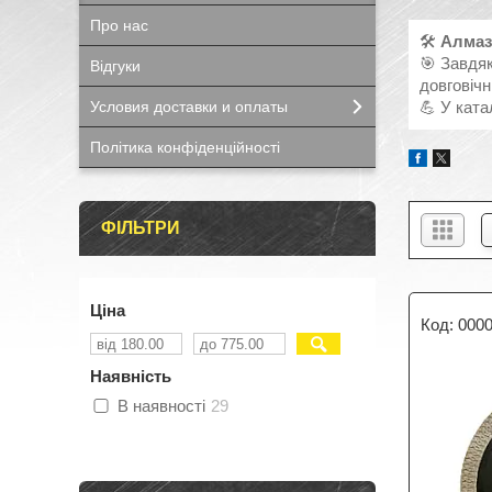
Про нас
🛠
Алмаз
🎯 Завдяк
Відгуки
довговічн
Условия доставки и оплаты
💪 У ката
Політика конфіденційності
ФІЛЬТРИ
Ціна
000
Наявність
В наявності
29