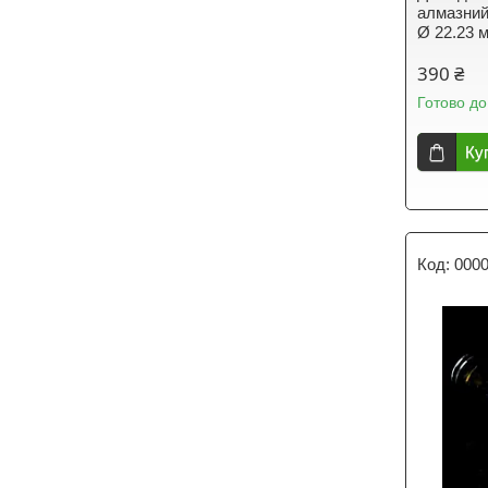
алмазний
Ø 22.23 
390 ₴
Готово до
Ку
000