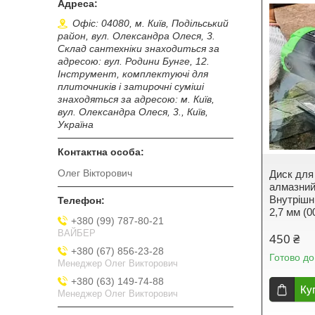
Офіс: 04080, м. Київ, Подільський
район, вул. Олександра Олеся, 3.
Склад сантехніки знаходиться за
адресою: вул. Родини Бунге, 12.
Інструмент, комплектуючі для
плиточників і затирочні суміші
знаходяться за адресою: м. Київ,
вул. Олександра Олеся, 3., Київ,
Україна
Олег Вікторович
Диск для
алмазний
Внутрішн
2,7 мм (
+380 (99) 787-80-21
ВАЙБЕР
450 ₴
+380 (67) 856-23-28
Готово до
Менеджер Олег Викторович
+380 (63) 149-74-88
Ку
Менеджер Олег Викторович